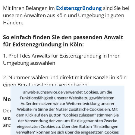
Mit Ihren Belangen im
Existenzgründung
sind Sie bei
unseren Anwälten aus Köln und Umgebung in guten
Händen.
So einfach finden Sie den passenden Anwalt
für Existenzgründung in Köln:
1. Profil des Anwalts für Existenzgründung in Ihrer
Umgebung auswählen
2. Nummer wählen und direkt mit der Kanzlei in Köln
einen Beratungstermin vereinbaren
anwalt-suchservice.de verwendet Cookies, um die
Funktionsfähigkeit unserer Website zu gewährleisten.
Noch besser: Lassen Sie sich zurückrufen
Außerdem setzen wir zur Weiterentwicklung unserer
Website im Sinne der Nutzer zusätzliche Cookies ein. Mit
Der einfachste Weg zum Anwalt in Köln ist es, über
dem Klick auf den Button "Cookies zulassen" stimmen Sie
unser Kontaktformular einen Rückruf der Kanzlei
der Verwendung der von uns für die genannten Zwecke
anzufordern - probieren Sie es gleich aus.
eingesetzten Cookies zu. Über den Button "Einstellungen
verwalten" können Sie sich über die eingesetzten Cookies