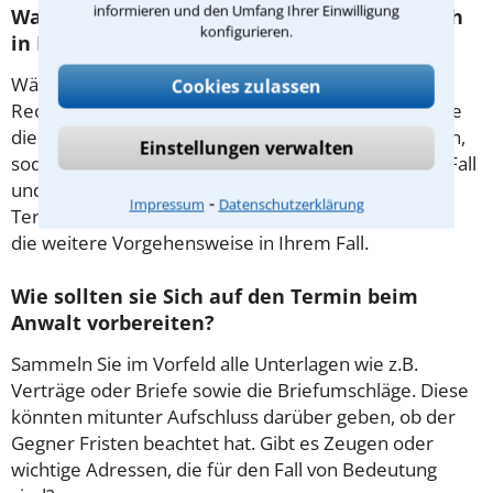
informieren und den Umfang Ihrer Einwilligung
Was passiert beim anwaltlichen Erstgespräch
konfigurieren.
in Köln?
Während des ersten Gesprächs mit Ihrem
Cookies zulassen
Rechtsanwalt für Existenzgründung in Köln haben Sie
die Möglichkeit, in Ruhe den Sachverhalt zu schildern,
Einstellungen verwalten
sodass Sie eine qualifizierte Einschätzung zu Ihrem Fall
und Ihren Erfolgsaussichten erhalten. In diesem
⁃
Impressum
Datenschutzerklärung
Termin besprechen Sie dann mit Ihrem Anwalt auch
die weitere Vorgehensweise in Ihrem Fall.
Wie sollten sie Sich auf den Termin beim
Anwalt vorbereiten?
Sammeln Sie im Vorfeld alle Unterlagen wie z.B.
Verträge oder Briefe sowie die Briefumschläge. Diese
könnten mitunter Aufschluss darüber geben, ob der
Gegner Fristen beachtet hat. Gibt es Zeugen oder
wichtige Adressen, die für den Fall von Bedeutung