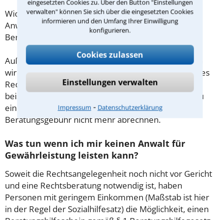
eingesetzten Cookies zu. Über den Button "Einstellungen
verwalten" können Sie sich über die eingesetzten Cookies
Wichtig daher: Klären Sie die Kostenfrage mit Ihrem
informieren und den Umfang Ihrer Einwilligung
Anwalt aus Bönebüttel schon zu Beginn der ersten
konfigurieren.
Beratung.
Cookies zulassen
Außerdem gut zu wissen: Gemäß § 34 Absatz 2 RVG
wird die Beratungsgebühr auf weitere Tätigkeiten des
Einstellungen verwalten
Rechtsanwalts angerechnet. Sollte es also
beispielsweise aufgrund des Beratungsgesprächs zu
⁃
einem Prozess kommen, so kann der Anwalt diese
Impressum
Datenschutzerklärung
Beratungsgebühr nicht mehr abrechnen.
Was tun wenn ich mir keinen Anwalt für
Gewährleistung leisten kann?
Soweit die Rechtsangelegenheit noch nicht vor Gericht
und eine Rechtsberatung notwendig ist, haben
Personen mit geringem Einkommen (Maßstab ist hier
in der Regel der Sozialhilfesatz) die Möglichkeit, einen