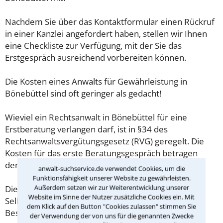
Nachdem Sie über das Kontaktformular einen Rückruf
in einer Kanzlei angefordert haben, stellen wir Ihnen
eine Checkliste zur Verfügung, mit der Sie das
Erstgespräch ausreichend vorbereiten können.
Die Kosten eines Anwalts für Gewährleistung in
Bönebüttel sind oft geringer als gedacht!
Wieviel ein Rechtsanwalt in Bönebüttel für eine
Erstberatung verlangen darf, ist in §34 des
Rechtsanwaltsvergütungsgesetz (RVG) geregelt. Die
Kosten für das erste Beratungsgespräch betragen
demnach maximal 190,00 € zzgl. MwSt.
anwalt-suchservice.de verwendet Cookies, um die
Funktionsfähigkeit unserer Website zu gewährleisten.
Außerdem setzen wir zur Weiterentwicklung unserer
Diese Regelung gilt jedoch nur für Verbraucher. Für
Website im Sinne der Nutzer zusätzliche Cookies ein. Mit
Selbstständige oder Freiberufler gilt diese
dem Klick auf den Button "Cookies zulassen" stimmen Sie
Beschränkung nicht.
der Verwendung der von uns für die genannten Zwecke