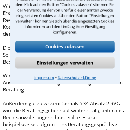
dem Klick auf den Button "Cookies zulassen" stimmen Sie
Wieviel ein Rechtsanwalt in Braunschweig für eine
der Verwendung der von uns für die genannten Zwecke
Erstberatung verlangen darf, ist in §34 des
eingesetzten Cookies zu. Über den Button "Einstellungen
Rechtsanwaltsvergütungsgesetz (RVG) geregelt. Die
verwalten" können Sie sich über die eingesetzten Cookies
Kosten für das erste Beratungsgespräch betragen
informieren und den Umfang Ihrer Einwilligung
konfigurieren.
demnach maximal 190,00 € zzgl. MwSt.
Cookies zulassen
Diese Regelung gilt jedoch nur für Verbraucher. Für
Selbstständige oder Freiberufler gilt diese
Beschränkung nicht.
Einstellungen verwalten
Wichtig daher: Klären Sie die Kostenfrage mit Ihrem
⁃
Impressum
Datenschutzerklärung
Anwalt aus Braunschweig schon zu Beginn der ersten
Beratung.
Außerdem gut zu wissen: Gemäß § 34 Absatz 2 RVG
wird die Beratungsgebühr auf weitere Tätigkeiten des
Rechtsanwalts angerechnet. Sollte es also
beispielsweise aufgrund des Beratungsgesprächs zu