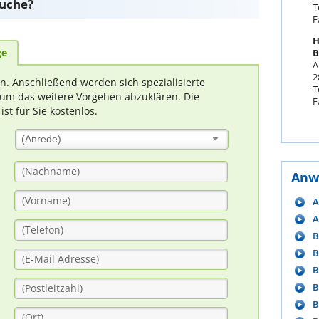
suche?
T
F
H
ge
B
A
2
rn. Anschließend werden sich spezialisierte
T
um das weitere Vorgehen abzuklären. Die
F
t für Sie kostenlos.
(Anrede)
Anw
A
A
B
B
B
B
B