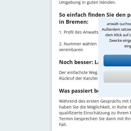
Umgebung in guten Händen.
So einfach finden Sie den 
in Bremen:
anwalt-suchse
Außerdem setzen 
1. Profil des Anwalts für Privates
Bau
dem Klick auf 
Zwecke einge
2. Nummer wählen und direkt mit d
ein
vereinbaren
Noch besser: Lassen Sie si
Der einfachste Weg zum Anwalt in B
Rückruf der Kanzlei anzufordern - pr
Was passiert beim anwaltl
Während des ersten Gesprächs mit I
haben Sie die Möglichkeit, in Ruhe d
qualifizierte Einschätzung zu Ihrem 
Termin besprechen Sie dann mit Ihr
Fall.