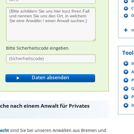
B
C
D
m
Bitte Sicherheitscode eingeben.
Tool
I
A
P
G
P
Suche nach einem Anwalt für Privates
I
recht
sind Sie bei unseren Anwälten aus Bremen und