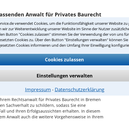
passenden Anwalt für Privates Baurecht
rvice.de verwendet Cookies, um die Funktionsfähigkeit unserer Website zu 
wir zur Weiterentwicklung unserer Website im Sinne der Nutzer zusätzliche
recht
in Ihrer Umgebung auswählen
den Button "Cookies zulassen" stimmen Sie der Verwendung der von uns fü
setzten Cookies zu. Über den Button "Einstellungen verwalten" können Sie 
er Kanzlei in Bremen einen Beratungstermin
gesetzten Cookies informieren und den Umfang Ihrer Einwilligung konfigurie
Cookies zulassen
ch zurückrufen
remen ist es, über unser Kontaktformular einen
Einstellungen verwalten
obieren Sie es gleich aus.
ichen Erstgespräch in Bremen?
Impressum
Datenschutzerklärung
⁃
hrem Rechtsanwalt für Privates Baurecht in Bremen
en Sachverhalt zu schildern, sodass Sie eine
Fall und Ihren Erfolgsaussichten erhalten. In diesem
em Anwalt auch die weitere Vorgehensweise in Ihrem