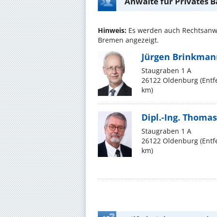
Anwälte für Privates 
Hinweis:
Es werden auch Rechtsanwä
Bremen angezeigt.
Jürgen Brinkman
Staugraben 1 A
26122 Oldenburg (Entf
km)
Dipl.-Ing. Thoma
Staugraben 1 A
26122 Oldenburg (Entf
km)