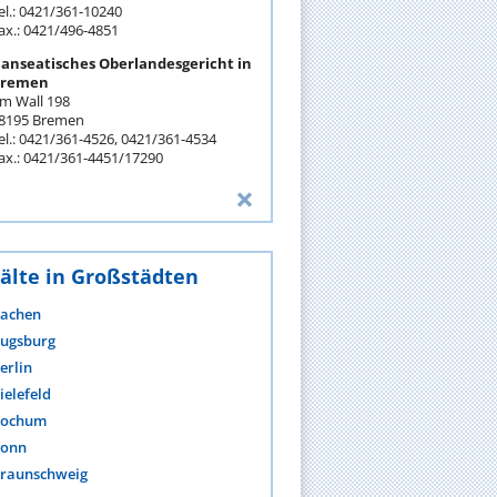
el.: 0421/361-10240
ax.: 0421/496-4851
anseatisches Oberlandesgericht in
remen
m Wall 198
8195 Bremen
el.: 0421/361-4526, 0421/361-4534
ax.: 0421/361-4451/17290
älte in Großstädten
achen
ugsburg
erlin
ielefeld
ochum
onn
raunschweig