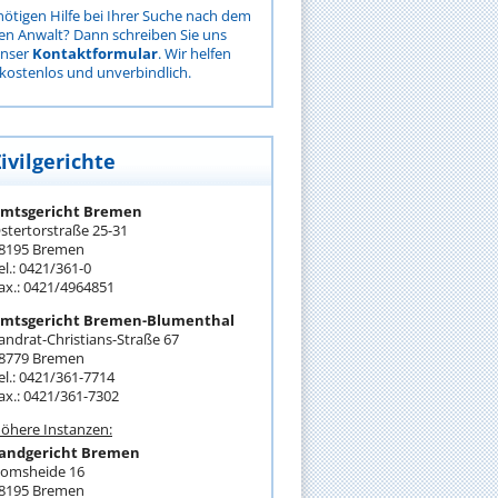
nötigen Hilfe bei Ihrer Suche nach dem
gen Anwalt? Dann schreiben Sie uns
unser
Kontaktformular
. Wir helfen
kostenlos und unverbindlich.
ivilgerichte
mtsgericht Bremen
stertorstraße 25-31
8195 Bremen
el.: 0421/361-0
ax.: 0421/4964851
mtsgericht Bremen-Blumenthal
andrat-Christians-Straße 67
8779 Bremen
el.: 0421/361-7714
ax.: 0421/361-7302
öhere Instanzen:
andgericht Bremen
omsheide 16
8195 Bremen