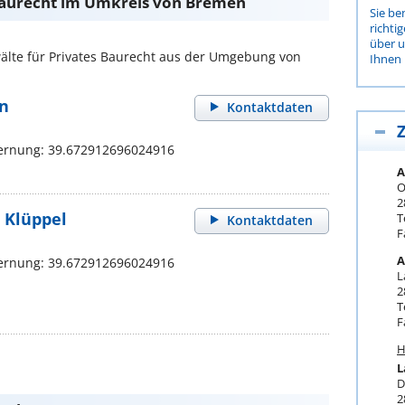
Baurecht im Umkreis von Bremen
Sie be
richti
über 
lte für Privates Baurecht aus der Umgebung von
Ihnen 
n
Kontaktdaten
Z
ernung: 39.672912696024916
A
O
2
s Klüppel
T
Kontaktdaten
F
A
ernung: 39.672912696024916
L
2
T
F
H
L
D
2