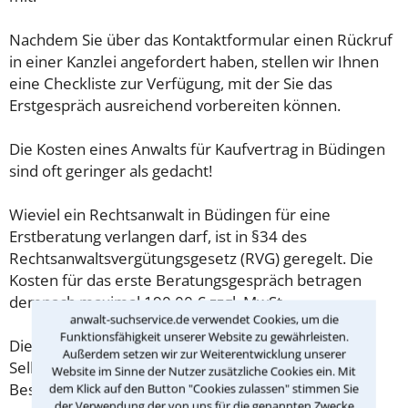
Nachdem Sie über das Kontaktformular einen Rückruf
in einer Kanzlei angefordert haben, stellen wir Ihnen
eine Checkliste zur Verfügung, mit der Sie das
Erstgespräch ausreichend vorbereiten können.
Die Kosten eines Anwalts für Kaufvertrag in Büdingen
sind oft geringer als gedacht!
Wieviel ein Rechtsanwalt in Büdingen für eine
Erstberatung verlangen darf, ist in §34 des
Rechtsanwaltsvergütungsgesetz (RVG) geregelt. Die
Kosten für das erste Beratungsgespräch betragen
demnach maximal 190,00 € zzgl. MwSt.
anwalt-suchservice.de verwendet Cookies, um die
Funktionsfähigkeit unserer Website zu gewährleisten.
Diese Regelung gilt jedoch nur für Verbraucher. Für
Außerdem setzen wir zur Weiterentwicklung unserer
Selbstständige oder Freiberufler gilt diese
Website im Sinne der Nutzer zusätzliche Cookies ein. Mit
Beschränkung nicht.
dem Klick auf den Button "Cookies zulassen" stimmen Sie
der Verwendung der von uns für die genannten Zwecke