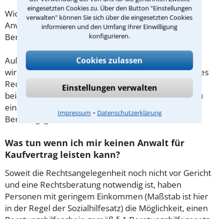
eingesetzten Cookies zu. Über den Button "Einstellungen
Wichtig daher: Klären Sie die Kostenfrage mit Ihrem
verwalten" können Sie sich über die eingesetzten Cookies
Anwalt aus Büdingen schon zu Beginn der ersten
informieren und den Umfang Ihrer Einwilligung
konfigurieren.
Beratung.
Cookies zulassen
Außerdem gut zu wissen: Gemäß § 34 Absatz 2 RVG
wird die Beratungsgebühr auf weitere Tätigkeiten des
Rechtsanwalts angerechnet. Sollte es also
Einstellungen verwalten
beispielsweise aufgrund des Beratungsgesprächs zu
einem Prozess kommen, so kann der Anwalt diese
⁃
Impressum
Datenschutzerklärung
Beratungsgebühr nicht mehr abrechnen.
Was tun wenn ich mir keinen Anwalt für
Kaufvertrag leisten kann?
Soweit die Rechtsangelegenheit noch nicht vor Gericht
und eine Rechtsberatung notwendig ist, haben
Personen mit geringem Einkommen (Maßstab ist hier
in der Regel der Sozialhilfesatz) die Möglichkeit, einen