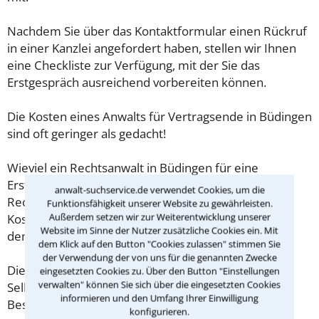
Nachdem Sie über das Kontaktformular einen Rückruf
in einer Kanzlei angefordert haben, stellen wir Ihnen
eine Checkliste zur Verfügung, mit der Sie das
Erstgespräch ausreichend vorbereiten können.
Die Kosten eines Anwalts für Vertragsende in Büdingen
sind oft geringer als gedacht!
Wieviel ein Rechtsanwalt in Büdingen für eine
Erstberatung verlangen darf, ist in §34 des
anwalt-suchservice.de verwendet Cookies, um die
Rechtsanwaltsvergütungsgesetz (RVG) geregelt. Die
Funktionsfähigkeit unserer Website zu gewährleisten.
Außerdem setzen wir zur Weiterentwicklung unserer
Kosten für das erste Beratungsgespräch betragen
Website im Sinne der Nutzer zusätzliche Cookies ein. Mit
demnach maximal 190,00 € zzgl. MwSt.
dem Klick auf den Button "Cookies zulassen" stimmen Sie
der Verwendung der von uns für die genannten Zwecke
Diese Regelung gilt jedoch nur für Verbraucher. Für
eingesetzten Cookies zu. Über den Button "Einstellungen
verwalten" können Sie sich über die eingesetzten Cookies
Selbstständige oder Freiberufler gilt diese
informieren und den Umfang Ihrer Einwilligung
Beschränkung nicht.
konfigurieren.