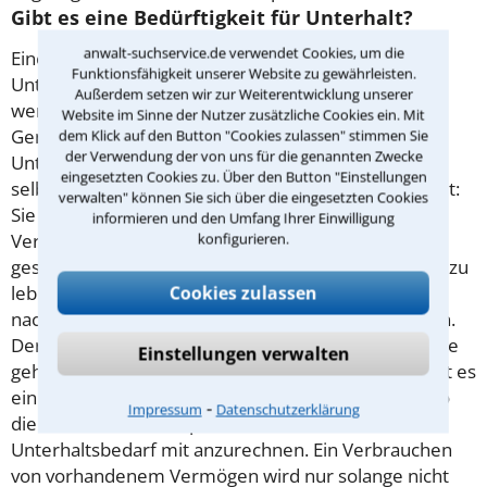
Gibt es eine Bedürftigkeit für Unterhalt?
anwalt-suchservice.de verwendet Cookies, um die
Eine Grundvoraussetzung für den Unterhalt ist die
Funktionsfähigkeit unserer Website zu gewährleisten.
Unterhaltsbedürftigkeit. Das heißt: Geld gibt es nur,
Außerdem setzen wir zur Weiterentwicklung unserer
wenn der Anspruchsteller dieses auch braucht.
Website im Sinne der Nutzer zusätzliche Cookies ein. Mit
Generell wird dabei auch geschaut, wieviel der
dem Klick auf den Button "Cookies zulassen" stimmen Sie
der Verwendung der von uns für die genannten Zwecke
Unterhaltsbedürftige auf der hohen Kante hat oder
eingesetzten Cookies zu. Über den Button "Einstellungen
selbst erwirtschaftet. Bei minderjährigen Kindern gilt:
verwalten" können Sie sich über die eingesetzten Cookies
Sie sind nicht dazu verpflichtet, vorhandenes
informieren und den Umfang Ihrer Einwilligung
konfigurieren.
Vermögen (etwa den Betrag auf dem von der Oma
geschenkten Sparkonto) zu verbrauchen, um davon zu
Cookies zulassen
leben. Sie müssen auch keiner Erwerbstätigkeit
nachgehen, um ihren Lebensunterhalt zu bestreiten.
Denn Minderjährige sollen zunächst mal in die Schule
Einstellungen verwalten
gehen und eine Ausbildung machen. Allerdeings gibt es
ein paar Ausnahmen: Einkünfte aus Vermögen - also
⁃
Impressum
Datenschutzerklärung
die Zinsen aus dem Sparkonto - sind beim
Unterhaltsbedarf mit anzurechnen. Ein Verbrauchen
von vorhandenem Vermögen wird nur solange nicht