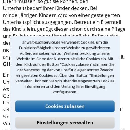
Eltern müssen, so gut sie können, den
Unterhaltsbedarf ihrer Kinder decken. Bei
minderjährigen Kindern wird von einer gesteigerten
Unterhaltspflicht ausgegangen. Betreut ein Elternteil
das Kind allein, genügt dieser schon durch seine Pflege
und Erziehung seiner Unterhaltspflicht. Befasst sich
anwalt-suchservice.de verwendet Cookies, um die
der andere Elternteil - etwa nach einer
Trennung
-
Funktionsfähigkeit unserer Website zu gewährleisten.
nicht mehr mit Pflege und Erziehung, ist "zahlen"
Außerdem setzen wir zur Weiterentwicklung unserer
angesagt - hier besteht ein Anspruch auf Barunterhalt.
Website im Sinne der Nutzer zusätzliche Cookies ein. Mit
Gibt es eine Bedürftigkeit für Unterhalt?
dem Klick auf den Button "Cookies zulassen" stimmen Sie
der Verwendung der von uns für die genannten Zwecke
Eine Grundvoraussetzung für den Unterhalt ist die
eingesetzten Cookies zu. Über den Button "Einstellungen
verwalten" können Sie sich über die eingesetzten Cookies
Unterhaltsbedürftigkeit. Das heißt: Geld gibt es nur,
informieren und den Umfang Ihrer Einwilligung
wenn der Anspruchsteller dieses auch braucht.
konfigurieren.
Generell wird dabei auch geschaut, wieviel der
Unterhaltsbedürftige auf der hohen Kante hat oder
Cookies zulassen
selbst erwirtschaftet. Bei minderjährigen Kindern gilt:
Sie sind nicht dazu verpflichtet, vorhandenes
Einstellungen verwalten
Vermögen (etwa den Betrag auf dem von der Oma