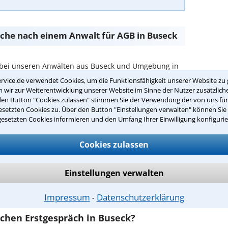
Suche nach einem Anwalt für AGB in Buseck
 bei unseren Anwälten aus Buseck und Umgebung in
rvice.de verwendet Cookies, um die Funktionsfähigkeit unserer Website zu 
wir zur Weiterentwicklung unserer Website im Sinne der Nutzer zusätzliche
passenden Anwalt für AGB in Buseck:
den Button "Cookies zulassen" stimmen Sie der Verwendung der von uns fü
setzten Cookies zu. Über den Button "Einstellungen verwalten" können Sie 
rer Umgebung auswählen
gesetzten Cookies informieren und den Umfang Ihrer Einwilligung konfigurie
r Kanzlei in Buseck einen Beratungstermin
Cookies zulassen
ch zurückrufen
Einstellungen verwalten
seck ist es, über unser Kontaktformular einen
Impressum
Datenschutzerklärung
obieren Sie es gleich aus.
⁃
ichen Erstgespräch in Buseck?