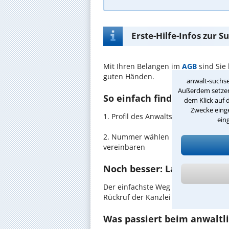
Erste-Hilfe-Infos zur 
Mit Ihren Belangen im
AGB
sind Sie
guten Händen.
anwalt-suchse
Außerdem setzen 
So einfach finden Sie den 
dem Klick auf 
Zwecke einge
1. Profil des Anwalts für AGB in Ih
ein
2. Nummer wählen und direkt mit de
vereinbaren
Noch besser: Lassen Sie si
Der einfachste Weg zum Anwalt in Bu
Rückruf der Kanzlei anzufordern - pr
Was passiert beim anwaltl