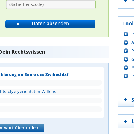
m
Tool
I
A
P
e Dein Rechtswissen
G
P
rklärung im Sinne des Zivilrechts?
I
htsfolge gerichteten Willens
ntwort überprüfen