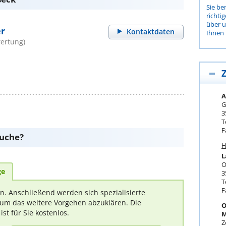
Sie be
richti
über 
er
Kontaktdaten
Ihnen 
ertung)
Z
A
G
3
T
F
suche?
H
L
O
ge
3
T
F
rn. Anschließend werden sich spezialisierte
um das weitere Vorgehen abzuklären. Die
O
t für Sie kostenlos.
M
Z