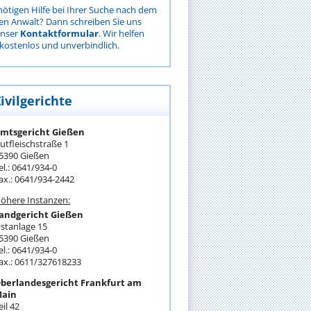
nötigen Hilfe bei Ihrer Suche nach dem
gen Anwalt? Dann schreiben Sie uns
unser
Kontaktformular
. Wir helfen
kostenlos und unverbindlich.
ivilgerichte
mtsgericht Gießen
utfleischstraße 1
5390 Gießen
el.: 0641/934-0
ax.: 0641/934-2442
öhere Instanzen:
andgericht Gießen
stanlage 15
5390 Gießen
el.: 0641/934-0
ax.: 0611/327618233
berlandesgericht Frankfurt am
ain
eil 42