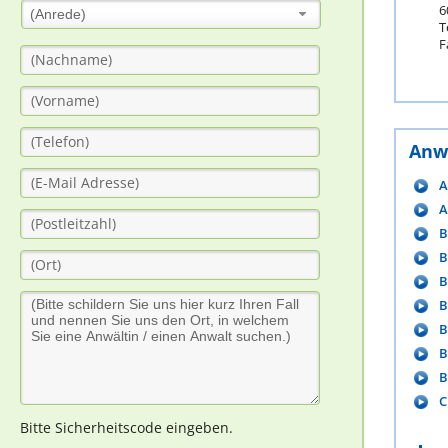
6
(Anrede)
T
F
Anw
A
A
B
B
B
B
B
B
B
C
Bitte Sicherheitscode eingeben.