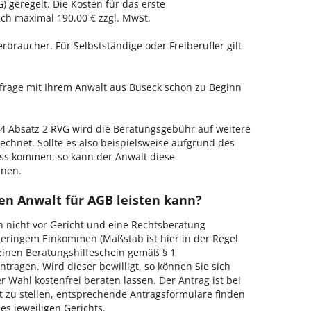
 geregelt. Die Kosten für das erste
h maximal 190,00 € zzgl. MwSt.
erbraucher. Für Selbstständige oder Freiberufler gilt
nfrage mit Ihrem Anwalt aus Buseck schon zu Beginn
 Absatz 2 RVG wird die Beratungsgebühr auf weitere
echnet. Sollte es also beispielsweise aufgrund des
ss kommen, so kann der Anwalt diese
hnen.
en Anwalt für AGB leisten kann?
h nicht vor Gericht und eine Rechtsberatung
geringem Einkommen (Maßstab ist hier in der Regel
, einen Beratungshilfeschein gemäß § 1
tragen. Wird dieser bewilligt, so können Sie sich
 Wahl kostenfrei beraten lassen. Der Antrag ist bei
t zu stellen, entsprechende Antragsformulare finden
es jeweiligen Gerichts.