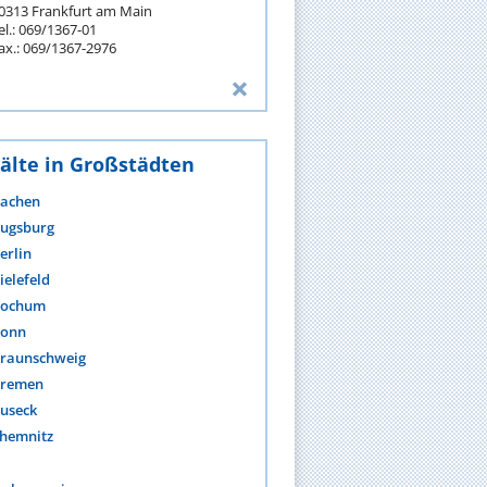
0313 Frankfurt am Main
el.: 069/1367-01
ax.: 069/1367-2976
älte in Großstädten
achen
ugsburg
erlin
ielefeld
ochum
onn
raunschweig
remen
useck
hemnitz