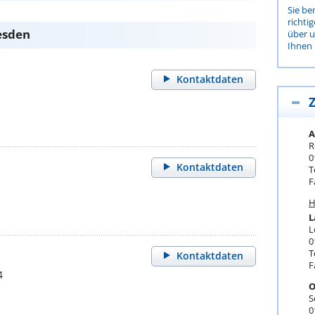
Sie be
richti
esden
über 
Ihnen 
Kontaktdaten
Z
A
R
0
Kontaktdaten
T
F
H
L
L
0
T
Kontaktdaten
F
4
O
S
0