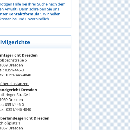
nötigen Hilfe bei Ihrer Suche nach dem
gen Anwalt? Dann schreiben Sie uns
unser
Kontaktformular
. Wir helfen
kostenlos und unverbindlich.
ivilgerichte
mtsgericht Dresden
oßbachstraße 6
1069 Dresden
el.: 0351/446-0
ax.: 0351/446-4840
öhere Instanzen:
andgericht Dresden
othringer Straße 1
1069 Dresden
el.: 0351/446-0
ax.: 0351/446-4840
berlandesgericht Dresden
chloßplatz 1
1067 Dresden