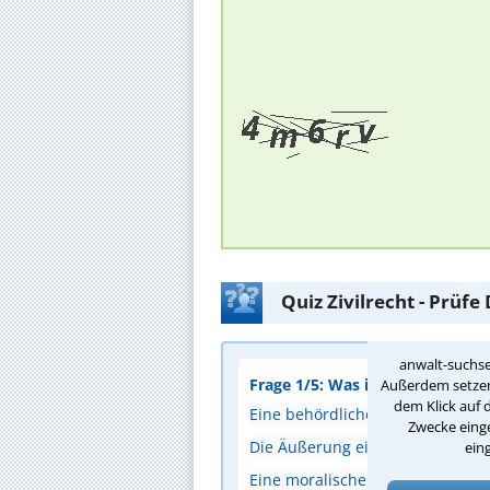
Quiz Zivilrecht - Prüf
anwalt-suchse
Frage 1/5: Was ist eine Willense
Außerdem setzen 
dem Klick auf 
Eine behördliche Entscheidung
Zwecke einge
Die Äußerung eines auf eine Rec
ein
Eine moralische Verpflichtung