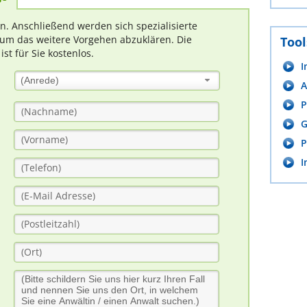
rn. Anschließend werden sich spezialisierte
um das weitere Vorgehen abzuklären. Die
Tool
t für Sie kostenlos.
I
(Anrede)
A
P
G
P
I