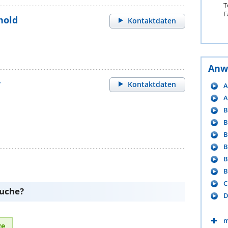
T
F
hold
Kontaktdaten
Anw
r
Kontaktdaten
A
A
B
B
B
B
B
B
C
suche?
D
m
ge