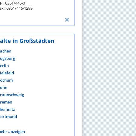
el.: 0351/446-0
ax.: 0351/446-1299
älte in Großstädten
achen
ugsburg
erlin
ielefeld
ochum
onn
raunschweig
remen
hemnitz
ortmund
ehr anzeigen