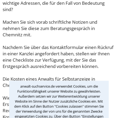
wichtige Adressen, die für den Fall von Bedeutung
sind?
Machen Sie sich vorab schriftliche Notizen und
nehmen Sie diese zum Beratungsgespräch in
Chemnitz mit.
Nachdem Sie über das Kontaktformular einen Rückruf
in einer Kanzlei angefordert haben, stellen wir Ihnen
eine Checkliste zur Verfügung, mit der Sie das
Erstgespräch ausreichend vorbereiten können.
Die Kosten eines Anwalts für Selbstanzeige in
Chemnitz sind oft geringer als gedacht!
anwalt-suchservice.de verwendet Cookies, um die
Funktionsfähigkeit unserer Website zu gewährleisten.
Außerdem setzen wir zur Weiterentwicklung unserer
Wieviel ein Rechtsanwalt in Chemnitz für eine
Website im Sinne der Nutzer zusätzliche Cookies ein. Mit
Erstberatung verlangen darf, ist in §34 des
dem Klick auf den Button "Cookies zulassen" stimmen Sie
Rechtsanwaltsvergütungsgesetz (RVG) geregelt. Die
der Verwendung der von uns für die genannten Zwecke
Kosten für das erste Beratungsgespräch betragen
eingesetzten Cookies zu. Über den Button "Einstellungen