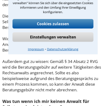
verwalten" können Sie sich über die eingesetzten Cookies
demnach maximal 190,00 € zzgl. MwSt.
informieren und den Umfang Ihrer Einwilligung
konfigurieren.
Diese Regelung gilt jedoch nur für Verbraucher. Für
Selbstständige oder Freiberufler gilt diese
Cookies zulassen
Beschränkung nicht.
Einstellungen verwalten
Wichtig daher: Klären Sie die Kostenfrage mit Ihrem
Anwalt aus Chemnitz schon zu Beginn der ersten
⁃
Impressum
Datenschutzerklärung
Beratung.
Außerdem gut zu wissen: Gemäß § 34 Absatz 2 RVG
wird die Beratungsgebühr auf weitere Tätigkeiten des
Rechtsanwalts angerechnet. Sollte es also
beispielsweise aufgrund des Beratungsgesprächs zu
einem Prozess kommen, so kann der Anwalt diese
Beratungsgebühr nicht mehr abrechnen.
Was tun wenn ich mir keinen Anwalt für