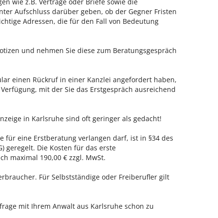
en wie z.B. Verträge oder Briefe sowie die
nter Aufschluss darüber geben, ob der Gegner Fristen
ichtige Adressen, die für den Fall von Bedeutung
 Notizen und nehmen Sie diese zum Beratungsgespräch
ar einen Rückruf in einer Kanzlei angefordert haben,
r Verfügung, mit der Sie das Erstgespräch ausreichend
nzeige in Karlsruhe sind oft geringer als gedacht!
e für eine Erstberatung verlangen darf, ist in §34 des
 geregelt. Die Kosten für das erste
h maximal 190,00 € zzgl. MwSt.
erbraucher. Für Selbstständige oder Freiberufler gilt
nfrage mit Ihrem Anwalt aus Karlsruhe schon zu