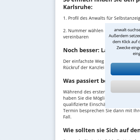
Karlsruhe:
1. Profil des Anwalts für Selbstanz
anwalt-suchse
2. Nummer wählen und direkt mit de
Außerdem setzen 
vereinbaren
dem Klick auf 
Zwecke einge
Noch besser: Lassen Sie si
ein
Der einfachste Weg zum Anwalt in Ka
Rückruf der Kanzlei anzufordern - pr
Was passiert beim anwaltli
Während des ersten Gesprächs mit I
haben Sie die Möglichkeit, in Ruhe d
qualifizierte Einschätzung zu Ihrem 
Termin besprechen Sie dann mit Ihr
Fall.
Wie sollten sie Sich auf d