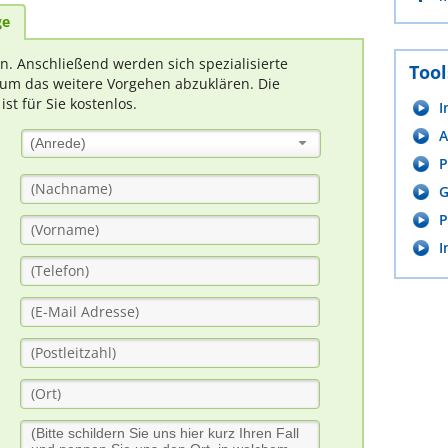
ge
rn. Anschließend werden sich spezialisierte
Tool
um das weitere Vorgehen abzuklären. Die
t für Sie kostenlos.
I
A
(Anrede)
P
G
P
I