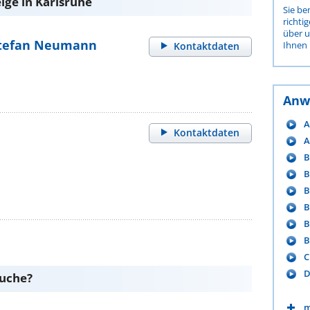
ige in Karlsruhe
Sie be
richti
über 
 Stefan Neumann
Ihnen 
Kontaktdaten
Anw
A
Kontaktdaten
A
B
B
B
B
B
B
C
D
suche?
m