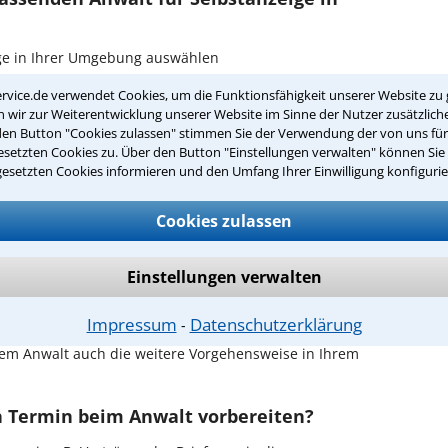
eige in Ihrer Umgebung auswählen
rvice.de verwendet Cookies, um die Funktionsfähigkeit unserer Website zu 
r Kanzlei in Karlsruhe einen Beratungstermin
wir zur Weiterentwicklung unserer Website im Sinne der Nutzer zusätzliche
den Button "Cookies zulassen" stimmen Sie der Verwendung der von uns fü
setzten Cookies zu. Über den Button "Einstellungen verwalten" können Sie 
ch zurückrufen
gesetzten Cookies informieren und den Umfang Ihrer Einwilligung konfigurie
rlsruhe ist es, über unser Kontaktformular einen
obieren Sie es gleich aus.
Cookies zulassen
chen Erstgespräch in Karlsruhe?
Einstellungen verwalten
hrem Rechtsanwalt für Selbstanzeige in Karlsruhe
en Sachverhalt zu schildern, sodass Sie eine
Impressum
Datenschutzerklärung
⁃
Fall und Ihren Erfolgsaussichten erhalten. In diesem
em Anwalt auch die weitere Vorgehensweise in Ihrem
en Termin beim Anwalt vorbereiten?