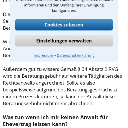
demnach maximal 190,00 € zzgl. MwSt.
informieren und den Umfang Ihrer Einwilligung
konfigurieren.
Diese Regelung gilt jedoch nur für Verbraucher. Für
Selbstständige oder Freiberufler gilt diese
Cookies zulassen
Beschränkung nicht.
Einstellungen verwalten
Wichtig daher: Klären Sie die Kostenfrage mit Ihrem
Anwalt aus Coburg schon zu Beginn der ersten
⁃
Beratung.
Impressum
Datenschutzerklärung
Außerdem gut zu wissen: Gemäß § 34 Absatz 2 RVG
wird die Beratungsgebühr auf weitere Tätigkeiten des
Rechtsanwalts angerechnet. Sollte es also
beispielsweise aufgrund des Beratungsgesprächs zu
einem Prozess kommen, so kann der Anwalt diese
Beratungsgebühr nicht mehr abrechnen.
Was tun wenn ich mir keinen Anwalt für
Ehevertrag leisten kann?