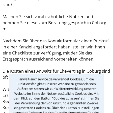
sind?
Machen Sie sich vorab schriftliche Notizen und
nehmen Sie diese zum Beratungsgespräch in Coburg
mit.
Nachdem Sie über das Kontaktformular einen Rückruf
in einer Kanzlei angefordert haben, stellen wir Ihnen
eine Checkliste zur Verfügung, mit der Sie das
Erstgespräch ausreichend vorbereiten können.
Die Kosten eines Anwalts für Ehevertrag in Coburg sind
oft geringer als gedacht!
anwalt-suchservice.de verwendet Cookies, um die
Funktionsfähigkeit unserer Website zu gewährleisten.
Außerdem setzen wir zur Weiterentwicklung unserer
Wieviel ein Rechtsanwalt in Coburg für eine
Website im Sinne der Nutzer zusätzliche Cookies ein. Mit
Erstberatung verlangen darf, ist in §34 des
dem Klick auf den Button "Cookies zulassen" stimmen Sie
Rechtsanwaltsvergütungsgesetz (RVG) geregelt. Die
der Verwendung der von uns für die genannten Zwecke
Kosten für das erste Beratungsgespräch betragen
eingesetzten Cookies zu. Über den Button "Einstellungen
verwalten" können Sie sich über die eingesetzten Cookies