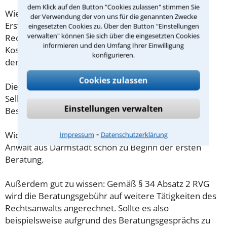
dem Klick auf den Button "Cookies zulassen" stimmen Sie
Wieviel ein Rechtsanwalt in Darmstadt für eine
der Verwendung der von uns für die genannten Zwecke
Erstberatung verlangen darf, ist in §34 des
eingesetzten Cookies zu. Über den Button "Einstellungen
verwalten" können Sie sich über die eingesetzten Cookies
Rechtsanwaltsvergütungsgesetz (RVG) geregelt. Die
informieren und den Umfang Ihrer Einwilligung
Kosten für das erste Beratungsgespräch betragen
konfigurieren.
demnach maximal 190,00 € zzgl. MwSt.
Cookies zulassen
Diese Regelung gilt jedoch nur für Verbraucher. Für
Selbstständige oder Freiberufler gilt diese
Einstellungen verwalten
Beschränkung nicht.
⁃
Wichtig daher: Klären Sie die Kostenfrage mit Ihrem
Impressum
Datenschutzerklärung
Anwalt aus Darmstadt schon zu Beginn der ersten
Beratung.
Außerdem gut zu wissen: Gemäß § 34 Absatz 2 RVG
wird die Beratungsgebühr auf weitere Tätigkeiten des
Rechtsanwalts angerechnet. Sollte es also
beispielsweise aufgrund des Beratungsgesprächs zu