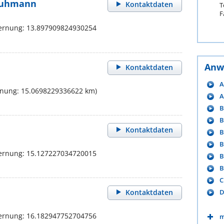
 Huhmann
Kontaktdaten
T
F
fernung: 13.897909824930254
Anw
Kontaktdaten
A
rnung: 15.0698229336622 km)
A
B
B
Kontaktdaten
B
B
fernung: 15.127227034720015
B
B
C
D
Kontaktdaten
fernung: 16.182947752704756
m