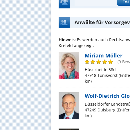
Tes
Anwälte für Vorsorgev
Hinweis:
Es werden auch Rechtsanwä
Krefeld angezeigt.
Miriam Möller
(9 Be
Hüserheide 58d
47918 Tönisvorst (Ent
km)
Wolf-Dietrich Gl
Düsseldorfer Landstra
47249 Duisburg (Entfe
km)