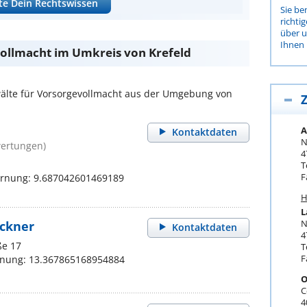
te Dein Rechtswissen
Sie be
richti
über 
Ihnen 
ollmacht im Umkreis von Krefeld
lte für Vorsorgevollmacht aus der Umgebung von
Z
A
Kontaktdaten
N
wertungen)
4
T
F
fernung: 9.687042601469189
H
L
N
ockner
Kontaktdaten
4
ße 17
T
F
rnung: 13.367865168954884
O
C
4