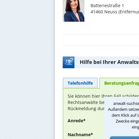
Batteriestraße 1
41460 Neuss (Entfernu
Hilfe bei Ihrer Anwalt
Telefonhilfe
Beratungsanfra
Sie können hier Ihren Fall schilde
Rechtsanwälte bei Ihnen melden, 
anwalt-suchse
Rückmeldung durch einen Anwalt is
Außerdem setzen 
dem Klick auf 
Anrede*
Zwecke einge
ein
Nachname*