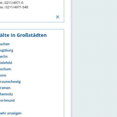
el.: 0211/4971-0
ax.: 0211/4971-548
älte in Großstädten
achen
ugsburg
erlin
ielefeld
ochum
onn
raunschweig
remen
hemnitz
ortmund
ehr anzeigen