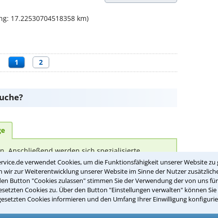
ng: 17.22530704518358 km)
1
2
suche?
ge
rn. Anschließend werden sich spezialisierte
um das weitere Vorgehen abzuklären. Die
rvice.de verwendet Cookies, um die Funktionsfähigkeit unserer Website zu 
t für Sie kostenlos.
wir zur Weiterentwicklung unserer Website im Sinne der Nutzer zusätzliche
den Button "Cookies zulassen" stimmen Sie der Verwendung der von uns fü
setzten Cookies zu. Über den Button "Einstellungen verwalten" können Sie 
(Anrede)
gesetzten Cookies informieren und den Umfang Ihrer Einwilligung konfigurie