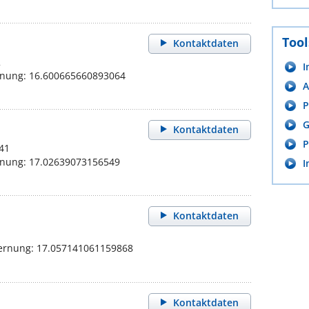
Tool
Kontaktdaten
2
I
rnung: 16.600665660893064
A
P
G
Kontaktdaten
P
41
rnung: 17.02639073156549
I
Kontaktdaten
fernung: 17.057141061159868
Kontaktdaten