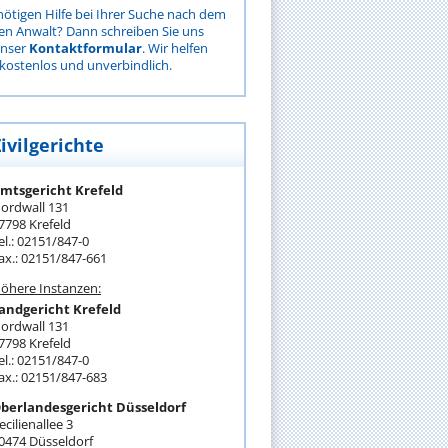
nötigen Hilfe bei Ihrer Suche nach dem
gen Anwalt? Dann schreiben Sie uns
unser
Kontaktformular
. Wir helfen
kostenlos und unverbindlich.
ivilgerichte
mtsgericht Krefeld
ordwall 131
7798 Krefeld
el.: 02151/847-0
ax.: 02151/847-661
öhere Instanzen:
andgericht Krefeld
ordwall 131
7798 Krefeld
el.: 02151/847-0
ax.: 02151/847-683
berlandesgericht Düsseldorf
ecilienallee 3
0474 Düsseldorf