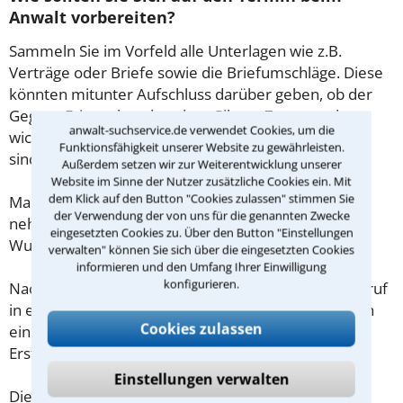
Anwalt vorbereiten?
Sammeln Sie im Vorfeld alle Unterlagen wie z.B.
Verträge oder Briefe sowie die Briefumschläge. Diese
könnten mitunter Aufschluss darüber geben, ob der
Gegner Fristen beachtet hat. Gibt es Zeugen oder
anwalt-suchservice.de verwendet Cookies, um die
wichtige Adressen, die für den Fall von Bedeutung
Funktionsfähigkeit unserer Website zu gewährleisten.
sind?
Außerdem setzen wir zur Weiterentwicklung unserer
Website im Sinne der Nutzer zusätzliche Cookies ein. Mit
dem Klick auf den Button "Cookies zulassen" stimmen Sie
Machen Sie sich vorab schriftliche Notizen und
der Verwendung der von uns für die genannten Zwecke
nehmen Sie diese zum Beratungsgespräch in
eingesetzten Cookies zu. Über den Button "Einstellungen
Wuppertal mit.
verwalten" können Sie sich über die eingesetzten Cookies
informieren und den Umfang Ihrer Einwilligung
konfigurieren.
Nachdem Sie über das Kontaktformular einen Rückruf
in einer Kanzlei angefordert haben, stellen wir Ihnen
Cookies zulassen
eine Checkliste zur Verfügung, mit der Sie das
Erstgespräch ausreichend vorbereiten können.
Einstellungen verwalten
Die Kosten eines Anwalts für Vorsorgevollmacht in