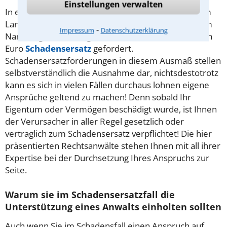
Einstellungen verwalten
In einem medienwirksamen Prozess, der derzeit am
Landgericht Dortmund verhandelt wird, werden vom
⁃
Impressum
Datenschutzerklärung
Namensgeber des Signal-Iduna-Parks eine Milliarden
Euro
Schadensersatz
gefordert.
Schadensersatzforderungen in diesem Ausmaß stellen
selbstverständlich die Ausnahme dar, nichtsdestotrotz
kann es sich in vielen Fällen durchaus lohnen eigene
Ansprüche geltend zu machen! Denn sobald Ihr
Eigentum oder Vermögen beschädigt wurde, ist Ihnen
der Verursacher in aller Regel gesetzlich oder
vertraglich zum Schadensersatz verpflichtet! Die hier
präsentierten Rechtsanwälte stehen Ihnen mit all ihrer
Expertise bei der Durchsetzung Ihres Anspruchs zur
Seite.
Warum sie im Schadensersatzfall die
Unterstützung eines Anwalts einholten sollten
Auch wenn Sie im Schadensfall einen Anspruch auf