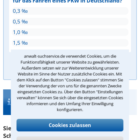
für das Fahren eines PKW in Deutschland?
0,3 ‰
0,5 ‰
1,0 ‰
1,5 ‰
anwalt-suchservice.de verwendet Cookies, um die
Funktionsfähigkeit unserer Website zu gewährleisten.
Antwort überprüfen
Außerdem setzen wir zur Weiterentwicklung unserer
Website im Sinne der Nutzer zusätzliche Cookies ein. Mit
dem Klick auf den Button "Cookies zulassen" stimmen Sie
der Verwendung der von uns für die genannten Zwecke
eingesetzten Cookies zu. Über den Button "Einstellungen
Wichtige Infos zur Suche nach einen
verwalten" können Sie sich über die eingesetzten Cookies
Dortmunder Anwalt zum Thema
informieren und den Umfang Ihrer Einwilligung
Schadensersatz
konfigurieren.
Cookies zulassen
Sie möchten Ihnen zustehenden
Schadensersatz in Dortmund einfordern?