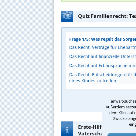
Quiz Familienrecht: Te
Frage 1/5: Was regelt das Sorge
Das Recht, Verträge für Ehepart
Das Recht auf finanzielle Unters
Das Recht auf Erbansprüche inn
Das Recht, Entscheidungen für d
eines Kindes zu treffen
A
anwalt-suchse
Außerdem setzen 
dem Klick auf 
Zwecke einge
ein
Erste-Hilfe-Infos zur 
Vaterschaftsrecht in D