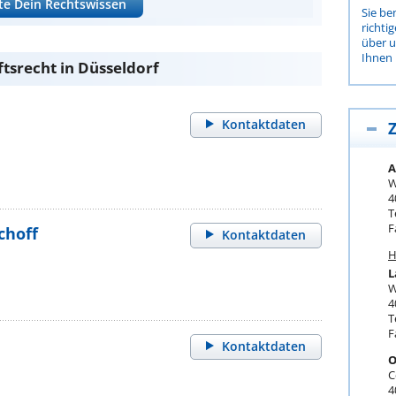
te Dein Rechtswissen
Sie be
richti
über 
Ihnen 
tsrecht in Düsseldorf
Kontaktdaten
Z
A
W
4
T
F
choff
Kontaktdaten
H
L
W
4
T
F
Kontaktdaten
O
C
4