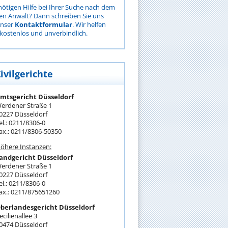
nötigen Hilfe bei Ihrer Suche nach dem
gen Anwalt? Dann schreiben Sie uns
unser
Kontaktformular
. Wir helfen
kostenlos und unverbindlich.
ivilgerichte
mtsgericht Düsseldorf
erdener Straße 1
0227 Düsseldorf
el.: 0211/8306-0
ax.: 0211/8306-50350
öhere Instanzen:
andgericht Düsseldorf
erdener Straße 1
0227 Düsseldorf
el.: 0211/8306-0
ax.: 0211/875651260
berlandesgericht Düsseldorf
ecilienallee 3
0474 Düsseldorf