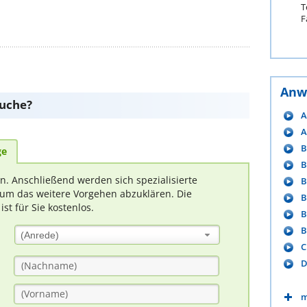
T
F
Anw
suche?
A
A
B
ge
B
rn. Anschließend werden sich spezialisierte
B
um das weitere Vorgehen abzuklären. Die
B
t für Sie kostenlos.
B
B
(Anrede)
C
D
m