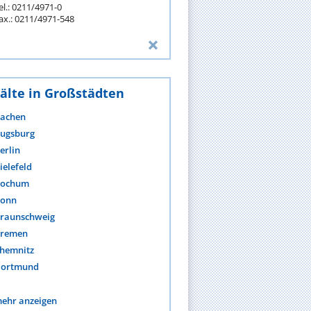
el.: 0211/4971-0
ax.: 0211/4971-548
älte in Großstädten
achen
ugsburg
erlin
ielefeld
ochum
onn
raunschweig
remen
hemnitz
ortmund
ehr anzeigen