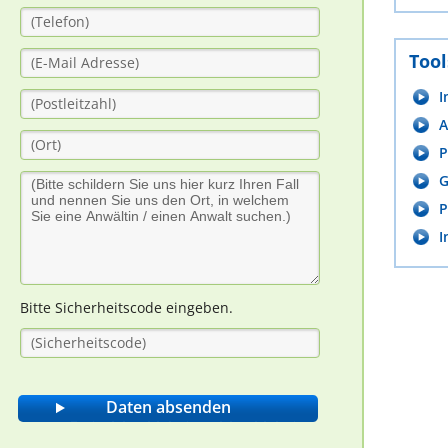
Tool
I
A
P
G
P
I
Bitte Sicherheitscode eingeben.