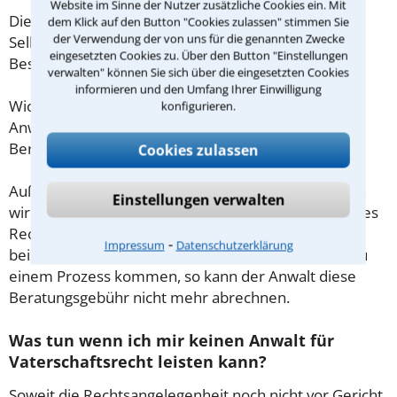
Website im Sinne der Nutzer zusätzliche Cookies ein. Mit
Diese Regelung gilt jedoch nur für Verbraucher. Für
dem Klick auf den Button "Cookies zulassen" stimmen Sie
der Verwendung der von uns für die genannten Zwecke
Selbstständige oder Freiberufler gilt diese
eingesetzten Cookies zu. Über den Button "Einstellungen
Beschränkung nicht.
verwalten" können Sie sich über die eingesetzten Cookies
informieren und den Umfang Ihrer Einwilligung
Wichtig daher: Klären Sie die Kostenfrage mit Ihrem
konfigurieren.
Anwalt aus Stuttgart schon zu Beginn der ersten
Beratung.
Cookies zulassen
Außerdem gut zu wissen: Gemäß § 34 Absatz 2 RVG
Einstellungen verwalten
wird die Beratungsgebühr auf weitere Tätigkeiten des
Rechtsanwalts angerechnet. Sollte es also
⁃
Impressum
Datenschutzerklärung
beispielsweise aufgrund des Beratungsgesprächs zu
einem Prozess kommen, so kann der Anwalt diese
Beratungsgebühr nicht mehr abrechnen.
Was tun wenn ich mir keinen Anwalt für
Vaterschaftsrecht leisten kann?
Soweit die Rechtsangelegenheit noch nicht vor Gericht