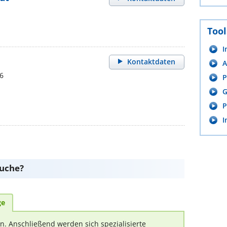
Tool
I
Kontaktdaten
A
6
P
G
P
I
suche?
ge
rn. Anschließend werden sich spezialisierte