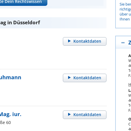
te Dein Rechtswissen
Sie be
richti
über 
Ihnen 
ag in Düsseldorf
Kontaktdaten
Z
A
W
4
T
F
 Huhmann
Kontaktdaten
H
L
W
4
T
F
Mag. iur.
Kontaktdaten
O
ße 60
C
4