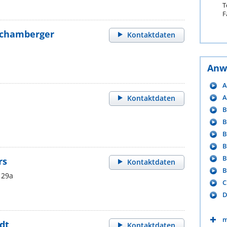
T
F
 Schamberger
Kontaktdaten
Anw
A
A
Kontaktdaten
B
B
B
B
B
rs
Kontaktdaten
B
 29a
C
D
m
dt
Kontaktdaten