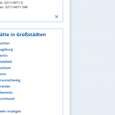
el.: 0211/4971-0
ax.: 0211/4971-548
älte in Großstädten
achen
ugsburg
erlin
ielefeld
ochum
onn
raunschweig
remen
hemnitz
ortmund
ehr anzeigen