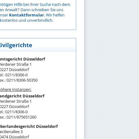
nötigen Hilfe bei Ihrer Suche nach dem
gen Anwalt? Dann schreiben Sie uns
unser
Kontaktformular
. Wir helfen
kostenlos und unverbindlich.
ivilgerichte
mtsgericht Düsseldorf
erdener Straße 1
0227 Düsseldorf
el.: 0211/8306-0
ax.: 0211/8306-50350
öhere Instanzen:
andgericht Düsseldorf
erdener Straße 1
0227 Düsseldorf
el.: 0211/8306-0
ax.: 0211/875651260
berlandesgericht Düsseldorf
ecilienallee 3
0474 Düsseldorf