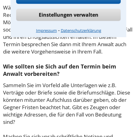
Während des ersten Gesprächs mit Ihrem
Rechtsanwalt für Werkvertrag in Köln haben Sie die
Einstellungen verwalten
Möglichkeit, in Ruhe den Sachverhalt zu schildern,
sodass Sie eine qualifizierte Einschätzung zu Ihrem Fall
⁃
Impressum
Datenschutzerklärung
und Ihren Erfolgsaussichten erhalten. In diesem
Termin besprechen Sie dann mit Ihrem Anwalt auch
die weitere Vorgehensweise in Ihrem Fall.
Wie sollten sie Sich auf den Termin beim
Anwalt vorbereiten?
Sammeln Sie im Vorfeld alle Unterlagen wie z.B.
Verträge oder Briefe sowie die Briefumschläge. Diese
könnten mitunter Aufschluss darüber geben, ob der
Gegner Fristen beachtet hat. Gibt es Zeugen oder
wichtige Adressen, die für den Fall von Bedeutung
sind?
Machen Sie sich vorab schriftliche Notizen und