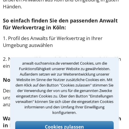
Händen.
So einfach finden Sie den passenden Anwalt
für Werkvertrag in Köln:
1. Profil des Anwalts für Werkvertrag in Ihrer
Umgebung auswählen
2. Nummer wählen und direkt mit der Kanzlei in Köln
anwalt-suchservice.de verwendet Cookies, um die
einen Beratungstermin vereinbaren
Funktionsfähigkeit unserer Website zu gewährleisten.
Außerdem setzen wir zur Weiterentwicklung unserer
Noch besser: Lassen Sie sich zurückrufen
Website im Sinne der Nutzer zusätzliche Cookies ein. Mit
dem Klick auf den Button "Cookies zulassen" stimmen Sie
Der einfachste Weg zum Anwalt in Köln ist es, über
der Verwendung der von uns für die genannten Zwecke
eingesetzten Cookies zu. Über den Button "Einstellungen
unser Kontaktformular einen Rückruf der Kanzlei
verwalten" können Sie sich über die eingesetzten Cookies
anzufordern - probieren Sie es gleich aus.
informieren und den Umfang Ihrer Einwilligung
konfigurieren.
Was passiert beim anwaltlichen Erstgespräch
in Köln?
Cookies zulassen