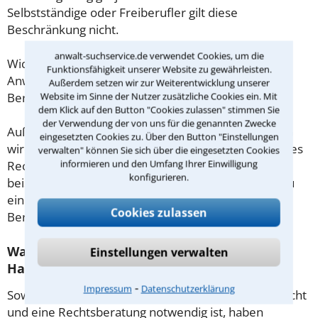
Selbstständige oder Freiberufler gilt diese
Beschränkung nicht.
anwalt-suchservice.de verwendet Cookies, um die
Wichtig daher: Klären Sie die Kostenfrage mit Ihrem
Funktionsfähigkeit unserer Website zu gewährleisten.
Anwalt aus Duisburg schon zu Beginn der ersten
Außerdem setzen wir zur Weiterentwicklung unserer
Beratung.
Website im Sinne der Nutzer zusätzliche Cookies ein. Mit
dem Klick auf den Button "Cookies zulassen" stimmen Sie
der Verwendung der von uns für die genannten Zwecke
Außerdem gut zu wissen: Gemäß § 34 Absatz 2 RVG
eingesetzten Cookies zu. Über den Button "Einstellungen
wird die Beratungsgebühr auf weitere Tätigkeiten des
verwalten" können Sie sich über die eingesetzten Cookies
informieren und den Umfang Ihrer Einwilligung
Rechtsanwalts angerechnet. Sollte es also
konfigurieren.
beispielsweise aufgrund des Beratungsgesprächs zu
einem Prozess kommen, so kann der Anwalt diese
Cookies zulassen
Beratungsgebühr nicht mehr abrechnen.
Was tun wenn ich mir keinen Anwalt für
Einstellungen verwalten
Hauskauf leisten kann?
⁃
Impressum
Datenschutzerklärung
Soweit die Rechtsangelegenheit noch nicht vor Gericht
und eine Rechtsberatung notwendig ist, haben