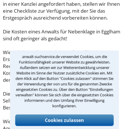
in einer Kanzlei angefordert haben, stellen wir Ihnen
eine Checkliste zur Verfügung, mit der Sie das
Erstgespräch ausreichend vorbereiten können.
Die Kosten eines Anwalts für Nebenklage in Egglham
sind oft geringer als gedacht!
Wieviel ein Rechtsanwalt in Egglham für eine
anwalt-suchservice.de verwendet Cookies, um die
Erstberatung verlangen darf, ist in §34 des
Funktionsfähigkeit unserer Website zu gewährleisten.
Rechtsanwaltsvergütungsgesetz (RVG) geregelt. Die
Außerdem setzen wir zur Weiterentwicklung unserer
Kosten für das erste Beratungsgespräch betragen
Website im Sinne der Nutzer zusätzliche Cookies ein. Mit
dem Klick auf den Button "Cookies zulassen" stimmen Sie
demnach maximal 190,00 € zzgl. MwSt.
der Verwendung der von uns für die genannten Zwecke
eingesetzten Cookies zu. Über den Button "Einstellungen
Diese Regelung gilt jedoch nur für Verbraucher. Für
verwalten" können Sie sich über die eingesetzten Cookies
Selbstständige oder Freiberufler gilt diese
informieren und den Umfang Ihrer Einwilligung
konfigurieren.
Beschränkung nicht.
Cookies zulassen
Wichtig daher: Klären Sie die Kostenfrage mit Ihrem
Anwalt aus Egglham schon zu Beginn der ersten