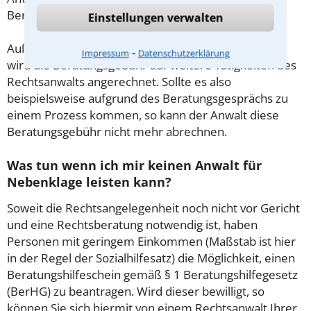
Beratung.
Einstellungen verwalten
Außerdem gut zu wissen: Gemäß § 34 Absatz 2 RVG
⁃
Impressum
Datenschutzerklärung
wird die Beratungsgebühr auf weitere Tätigkeiten des
Rechtsanwalts angerechnet. Sollte es also
beispielsweise aufgrund des Beratungsgesprächs zu
einem Prozess kommen, so kann der Anwalt diese
Beratungsgebühr nicht mehr abrechnen.
Was tun wenn ich mir keinen Anwalt für
Nebenklage leisten kann?
Soweit die Rechtsangelegenheit noch nicht vor Gericht
und eine Rechtsberatung notwendig ist, haben
Personen mit geringem Einkommen (Maßstab ist hier
in der Regel der Sozialhilfesatz) die Möglichkeit, einen
Beratungshilfeschein gemäß § 1 Beratungshilfegesetz
(BerHG) zu beantragen. Wird dieser bewilligt, so
können Sie sich hiermit von einem Rechtsanwalt Ihrer