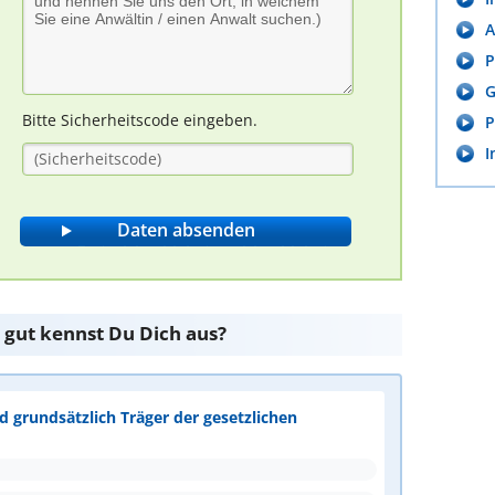
A
P
G
Bitte Sicherheitscode eingeben.
P
I
 gut kennst Du Dich aus?
nd grundsätzlich Träger der gesetzlichen