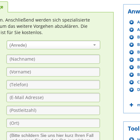
ge
Anw
rn. Anschließend werden sich spezialisierte
A
um das weitere Vorgehen abzuklären. Die
A
t für Sie kostenlos.
B
B
(Anrede)
B
B
B
B
C
D
m
Tool
I