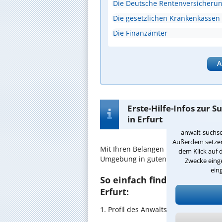
Die Deutsche Rentenversicheru
Die gesetzlichen Krankenkassen
Die Finanzämter
A
Erste-Hilfe-Infos zur 
in Erfurt
anwalt-suchse
Außerdem setzen 
Mit Ihren Belangen im
Rentenrecht
dem Klick auf 
Umgebung in guten Händen.
Zwecke einge
ein
So einfach finden Sie den 
Erfurt:
1. Profil des Anwalts für Rentenrec