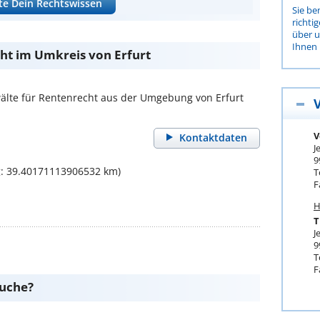
te Dein Rechtswissen
Sie be
richti
über 
Ihnen 
ht im Umkreis von Erfurt
lte für Rentenrecht aus der Umgebung von Erfurt
V
Kontaktdaten
J
9
g: 39.40171113906532 km)
T
F
H
T
J
9
T
F
suche?