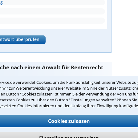
ng
ntwort überprüfen
Suche nach einem Anwalt für Rentenrecht
rvice.de verwendet Cookies, um die Funktionsfähigkeit unserer Website zu 
wir zur Weiterentwicklung unserer Website im Sinne der Nutzer zusätzliche
sind Sie bei unseren Anwälten aus Erfurt und
den Button "Cookies zulassen" stimmen Sie der Verwendung der von uns fü
setzten Cookies zu. Über den Button "Einstellungen verwalten" können Sie 
gesetzten Cookies informieren und den Umfang Ihrer Einwilligung konfigurie
passenden Anwalt für Rentenrecht in
Cookies zulassen
ht in Ihrer Umgebung auswählen