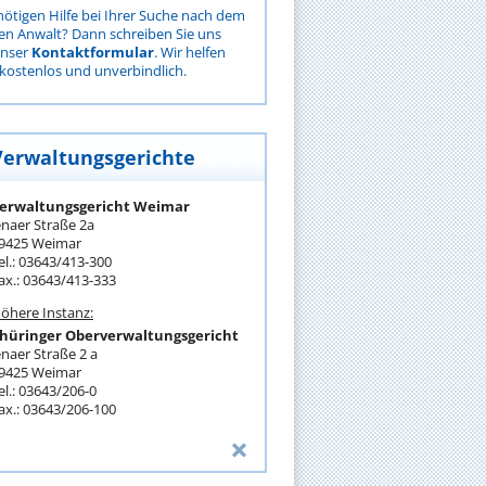
nötigen Hilfe bei Ihrer Suche nach dem
gen Anwalt? Dann schreiben Sie uns
unser
Kontaktformular
. Wir helfen
kostenlos und unverbindlich.
Verwaltungsgerichte
erwaltungsgericht Weimar
enaer Straße 2a
9425 Weimar
el.: 03643/413-300
ax.: 03643/413-333
öhere Instanz:
hüringer Oberverwaltungsgericht
enaer Straße 2 a
9425 Weimar
el.: 03643/206-0
ax.: 03643/206-100