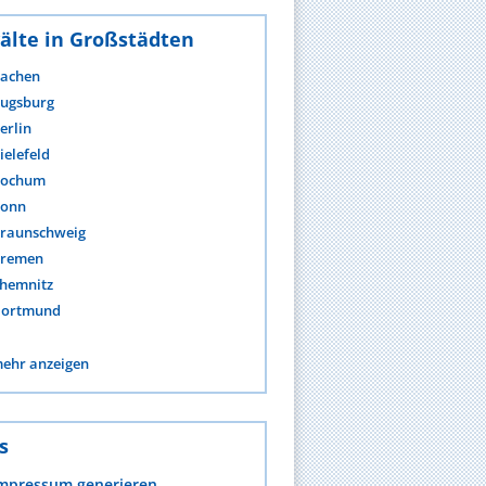
älte in Großstädten
achen
ugsburg
erlin
ielefeld
ochum
onn
raunschweig
remen
hemnitz
ortmund
ehr anzeigen
s
mpressum generieren