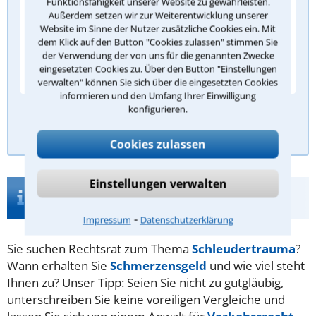
Funktionsfähigkeit unserer Website zu gewährleisten.
Außerdem setzen wir zur Weiterentwicklung unserer
0,5 ‰
Website im Sinne der Nutzer zusätzliche Cookies ein. Mit
dem Klick auf den Button "Cookies zulassen" stimmen Sie
1,0 ‰
der Verwendung der von uns für die genannten Zwecke
eingesetzten Cookies zu. Über den Button "Einstellungen
1,5 ‰
verwalten" können Sie sich über die eingesetzten Cookies
informieren und den Umfang Ihrer Einwilligung
konfigurieren.
Antwort überprüfen
Cookies zulassen
Einstellungen verwalten
Infos zur Suche nach einem Anwalt für
Schleudertrauma in Erfurt
⁃
Impressum
Datenschutzerklärung
Sie suchen Rechtsrat zum Thema
Schleudertrauma
?
Wann erhalten Sie
Schmerzensgeld
und wie viel steht
Ihnen zu? Unser Tipp: Seien Sie nicht zu gutgläubig,
unterschreiben Sie keine voreiligen Vergleiche und