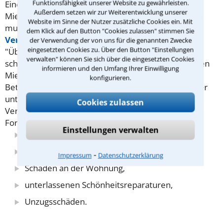
Funktionsfähigkeit unserer Website zu gewährleisten.
Eine eindeutige gesetzliche Vorschrift, wann die
Außerdem setzen wir zur Weiterentwicklung unserer
Mietkaution vom Vermieter zurückgegeben werden
Website im Sinne der Nutzer zusätzliche Cookies ein. Mit
muss, gibt es nicht. Der Vermieter darf sie nach
dem Klick auf den Button "Cookies zulassen" stimmen Sie
Vertragsende
während einer gewissen
der Verwendung der von uns für die genannten Zwecke
eingesetzten Cookies zu. Über den Button "Einstellungen
"Überlegungsfrist" zunächst noch einbehalten -
verwalten" können Sie sich über die eingesetzten Cookies
schließlich muss er mögliche Forderungen gegen den
informieren und den Umfang Ihrer Einwilligung
Mieter prüfen und die letzte
konfigurieren.
Betriebskostenabrechnung anfertigen. Dazu muss er
unter Umständen noch Abrechnungen von
Cookies zulassen
Versorgungsunternehmen abwarten.
Solche
Forderungen können sich ergeben aus:
Einstellungen verwalten
Mietrückständen,
offenen Nebenkosten,
⁃
Impressum
Datenschutzerklärung
Schäden an der Wohnung,
unterlassenen Schönheitsreparaturen,
Unzugsschäden.