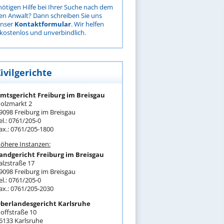
nötigen Hilfe bei Ihrer Suche nach dem
gen Anwalt? Dann schreiben Sie uns
unser
Kontaktformular
. Wir helfen
kostenlos und unverbindlich.
ivilgerichte
mtsgericht Freiburg im Breisgau
olzmarkt 2
9098 Freiburg im Breisgau
el.: 0761/205-0
ax.: 0761/205-1800
öhere Instanzen:
andgericht Freiburg im Breisgau
alzstraße 17
9098 Freiburg im Breisgau
el.: 0761/205-0
ax.: 0761/205-2030
berlandesgericht Karlsruhe
offstraße 10
6133 Karlsruhe