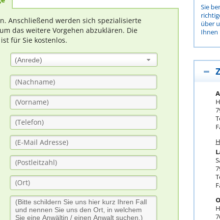
Sie be
richti
rn. Anschließend werden sich spezialisierte
über 
um das weitere Vorgehen abzuklären. Die
Ihnen 
t für Sie kostenlos.
(Anrede)
Z
A
H
7
T
F
H
L
S
7
T
F
O
H
7