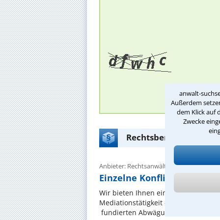
anwalt-suchse
Außerdem setzen 
dem Klick auf 
Zwecke einge
ein
Rechtsberatung Mediat
Anbieter: Rechtsanwältin Dr. iur. Stavrou
Einzelne Konfliktberatung 
Wir bieten Ihnen eine einzelne Konf
Mediationstätigkeit -www.mediation
fundierten Abwägung und Entscheidu