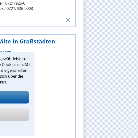
el.: 0721/926-0
ax.: 0721/926-5003
älte in Großstädten
achen
gewährleisten.
ugsburg
 Cookies ein. Mit
erlin
r die genannten
ielefeld
sich über die
ochum
ren.
onn
raunschweig
remen
hemnitz
ortmund
ehr anzeigen