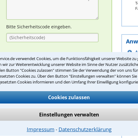
T
F
Bitte Sicherheitscode eingeben.
Anw
A
rvice.de verwendet Cookies, um die Funktionsfähigkeit unserer Website zu 
A
wir zur Weiterentwicklung unserer Website im Sinne der Nutzer zusätzliche
B
den Button "Cookies zulassen" stimmen Sie der Verwendung der von uns fü
B
setzten Cookies zu. Über den Button "Einstellungen verwalten" können Sie 
B
gesetzten Cookies informieren und den Umfang Ihrer Einwilligung konfigurie
ion zum Festpreis
B
B
Cookies zulassen
B
la Patsourakou
für Privatpersonen
C
Einstellungen verwalten
D
likberatung aus den Tätigkeitsbereichen unserer
imgoltsteinforum.de- an, zur Ermöglichung einer
Impressum
Datenschutzerklärung
⁃
ngsfindung, wie Sie ...
m