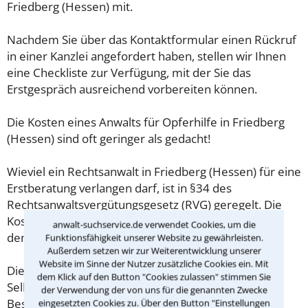
Friedberg (Hessen) mit.
Nachdem Sie über das Kontaktformular einen Rückruf
in einer Kanzlei angefordert haben, stellen wir Ihnen
eine Checkliste zur Verfügung, mit der Sie das
Erstgespräch ausreichend vorbereiten können.
Die Kosten eines Anwalts für Opferhilfe in Friedberg
(Hessen) sind oft geringer als gedacht!
Wieviel ein Rechtsanwalt in Friedberg (Hessen) für eine
Erstberatung verlangen darf, ist in §34 des
Rechtsanwaltsvergütungsgesetz (RVG) geregelt. Die
Kosten für das erste Beratungsgespräch betragen
anwalt-suchservice.de verwendet Cookies, um die
demnach maximal 190,00 € zzgl. MwSt.
Funktionsfähigkeit unserer Website zu gewährleisten.
Außerdem setzen wir zur Weiterentwicklung unserer
Website im Sinne der Nutzer zusätzliche Cookies ein. Mit
Diese Regelung gilt jedoch nur für Verbraucher. Für
dem Klick auf den Button "Cookies zulassen" stimmen Sie
Selbstständige oder Freiberufler gilt diese
der Verwendung der von uns für die genannten Zwecke
Beschränkung nicht.
eingesetzten Cookies zu. Über den Button "Einstellungen