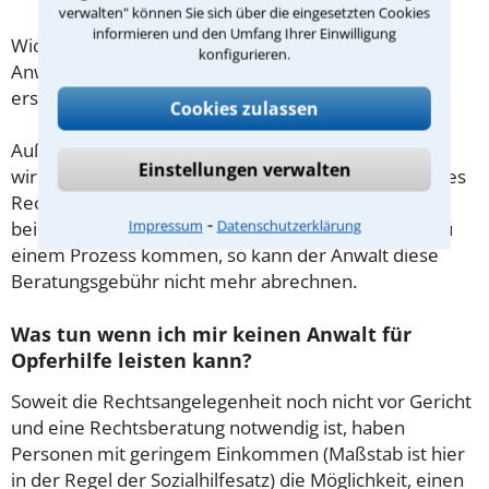
verwalten" können Sie sich über die eingesetzten Cookies
informieren und den Umfang Ihrer Einwilligung
Wichtig daher: Klären Sie die Kostenfrage mit Ihrem
konfigurieren.
Anwalt aus Friedberg (Hessen) schon zu Beginn der
ersten Beratung.
Cookies zulassen
Außerdem gut zu wissen: Gemäß § 34 Absatz 2 RVG
Einstellungen verwalten
wird die Beratungsgebühr auf weitere Tätigkeiten des
Rechtsanwalts angerechnet. Sollte es also
⁃
Impressum
Datenschutzerklärung
beispielsweise aufgrund des Beratungsgesprächs zu
einem Prozess kommen, so kann der Anwalt diese
Beratungsgebühr nicht mehr abrechnen.
Was tun wenn ich mir keinen Anwalt für
Opferhilfe leisten kann?
Soweit die Rechtsangelegenheit noch nicht vor Gericht
und eine Rechtsberatung notwendig ist, haben
Personen mit geringem Einkommen (Maßstab ist hier
in der Regel der Sozialhilfesatz) die Möglichkeit, einen