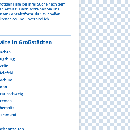
nötigen Hilfe bei Ihrer Suche nach dem
gen Anwalt? Dann schreiben Sie uns
unser
Kontaktformular
. Wir helfen
kostenlos und unverbindlich.
älte in Großstädten
achen
ugsburg
erlin
ielefeld
ochum
onn
raunschweig
remen
hemnitz
ortmund
ehr anzeigen