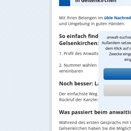
in Gelsenkirchen
Mit Ihren Belangen im
üble Nachre
und Umgebung in guten Händen.
So einfach finden Sie den 
anwalt-suchse
Gelsenkirchen:
Außerdem setzen 
dem Klick auf 
1. Profil des Anwalts für üble Nac
Zwecke einge
ein
2. Nummer wählen und direkt mit de
vereinbaren
Noch besser: Lassen Sie si
Der einfachste Weg zum Anwalt in Ge
Rückruf der Kanzlei anzufordern - pr
Was passiert beim anwaltl
Während des ersten Gesprächs mit 
Gelsenkirchen haben Sie die Möglich