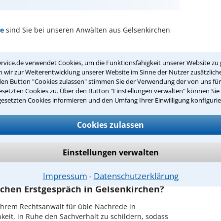
de
sind Sie bei unseren Anwälten aus Gelsenkirchen
passenden Anwalt für üble Nachrede in
rvice.de verwendet Cookies, um die Funktionsfähigkeit unserer Website zu 
wir zur Weiterentwicklung unserer Website im Sinne der Nutzer zusätzliche
den Button "Cookies zulassen" stimmen Sie der Verwendung der von uns fü
hrede in Ihrer Umgebung auswählen
setzten Cookies zu. Über den Button "Einstellungen verwalten" können Sie 
gesetzten Cookies informieren und den Umfang Ihrer Einwilligung konfigurie
r Kanzlei in Gelsenkirchen einen Beratungstermin
Cookies zulassen
ch zurückrufen
Einstellungen verwalten
lsenkirchen ist es, über unser Kontaktformular einen
obieren Sie es gleich aus.
Impressum
Datenschutzerklärung
⁃
ichen Erstgespräch in Gelsenkirchen?
Ihrem Rechtsanwalt für üble Nachrede in
keit, in Ruhe den Sachverhalt zu schildern, sodass