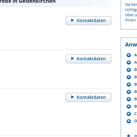
rede in Gelsenkirchen
Sie be
richti
über 
Ihnen 
Kontaktdaten
Anw
A
Kontaktdaten
A
B
B
B
B
Kontaktdaten
B
B
C
D
m