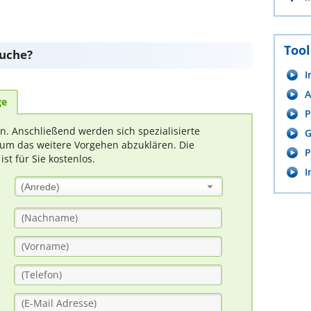
Tool
suche?
I
A
ge
P
rn. Anschließend werden sich spezialisierte
G
um das weitere Vorgehen abzuklären. Die
P
t für Sie kostenlos.
I
(Anrede)