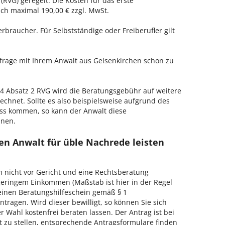
RVG) geregelt. Die Kosten für das erste
h maximal 190,00 € zzgl. MwSt.
erbraucher. Für Selbstständige oder Freiberufler gilt
nfrage mit Ihrem Anwalt aus Gelsenkirchen schon zu
 Absatz 2 RVG wird die Beratungsgebühr auf weitere
echnet. Sollte es also beispielsweise aufgrund des
ss kommen, so kann der Anwalt diese
hnen.
en Anwalt für üble Nachrede leisten
h nicht vor Gericht und eine Rechtsberatung
geringem Einkommen (Maßstab ist hier in der Regel
, einen Beratungshilfeschein gemäß § 1
tragen. Wird dieser bewilligt, so können Sie sich
 Wahl kostenfrei beraten lassen. Der Antrag ist bei
t zu stellen, entsprechende Antragsformulare finden