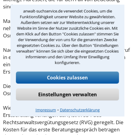
sind?
anwalt-suchservice.de verwendet Cookies, um die
Funktionsfähigkeit unserer Website zu gewährleisten.
Machen Sie sich vorab schriftliche Notizen und
Außerdem setzen wir zur Weiterentwicklung unserer
nehmen Sie diese zum Beratungsgespräch in
Website im Sinne der Nutzer zusätzliche Cookies ein. Mit
dem Klick auf den Button "Cookies zulassen" stimmen Sie
Osnabrück mit.
der Verwendung der von uns für die genannten Zwecke
eingesetzten Cookies zu. Über den Button "Einstellungen
Nachdem Sie über das Kontaktformular einen Rückruf
verwalten" können Sie sich über die eingesetzten Cookies
in einer Kanzlei angefordert haben, stellen wir Ihnen
informieren und den Umfang Ihrer Einwilligung
konfigurieren.
eine Checkliste zur Verfügung, mit der Sie das
Erstgespräch ausreichend vorbereiten können.
Cookies zulassen
Die Kosten eines Anwalts für üble Nachrede in
Osnabrück sind oft geringer als gedacht!
Einstellungen verwalten
Wieviel ein Rechtsanwalt in Osnabrück für eine
⁃
Impressum
Datenschutzerklärung
Erstberatung verlangen darf, ist in §34 des
Rechtsanwaltsvergütungsgesetz (RVG) geregelt. Die
Kosten für das erste Beratungsgespräch betragen