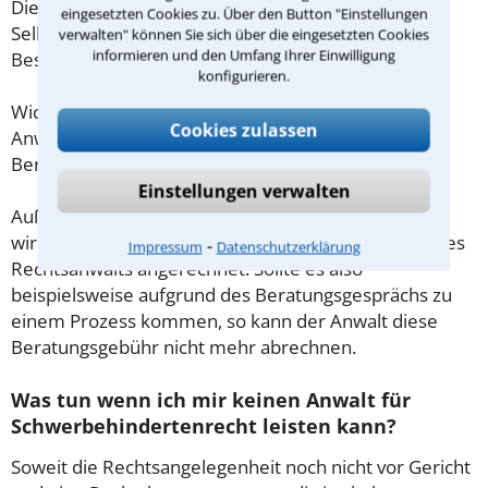
Diese Regelung gilt jedoch nur für Verbraucher. Für
eingesetzten Cookies zu. Über den Button "Einstellungen
Selbstständige oder Freiberufler gilt diese
verwalten" können Sie sich über die eingesetzten Cookies
informieren und den Umfang Ihrer Einwilligung
Beschränkung nicht.
konfigurieren.
Wichtig daher: Klären Sie die Kostenfrage mit Ihrem
Cookies zulassen
Anwalt aus Gießen schon zu Beginn der ersten
Beratung.
Einstellungen verwalten
Außerdem gut zu wissen: Gemäß § 34 Absatz 2 RVG
wird die Beratungsgebühr auf weitere Tätigkeiten des
⁃
Impressum
Datenschutzerklärung
Rechtsanwalts angerechnet. Sollte es also
beispielsweise aufgrund des Beratungsgesprächs zu
einem Prozess kommen, so kann der Anwalt diese
Beratungsgebühr nicht mehr abrechnen.
Was tun wenn ich mir keinen Anwalt für
Schwerbehindertenrecht leisten kann?
Soweit die Rechtsangelegenheit noch nicht vor Gericht