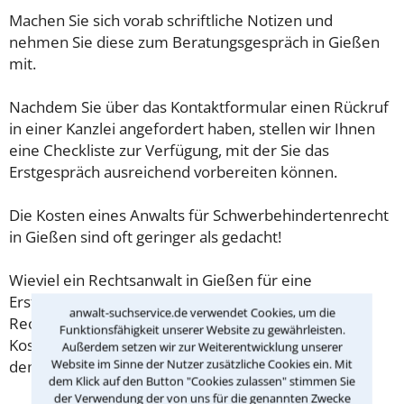
Machen Sie sich vorab schriftliche Notizen und
nehmen Sie diese zum Beratungsgespräch in Gießen
mit.
Nachdem Sie über das Kontaktformular einen Rückruf
in einer Kanzlei angefordert haben, stellen wir Ihnen
eine Checkliste zur Verfügung, mit der Sie das
Erstgespräch ausreichend vorbereiten können.
Die Kosten eines Anwalts für Schwerbehindertenrecht
in Gießen sind oft geringer als gedacht!
Wieviel ein Rechtsanwalt in Gießen für eine
Erstberatung verlangen darf, ist in §34 des
anwalt-suchservice.de verwendet Cookies, um die
Rechtsanwaltsvergütungsgesetz (RVG) geregelt. Die
Funktionsfähigkeit unserer Website zu gewährleisten.
Kosten für das erste Beratungsgespräch betragen
Außerdem setzen wir zur Weiterentwicklung unserer
Website im Sinne der Nutzer zusätzliche Cookies ein. Mit
demnach maximal 190,00 € zzgl. MwSt.
dem Klick auf den Button "Cookies zulassen" stimmen Sie
der Verwendung der von uns für die genannten Zwecke