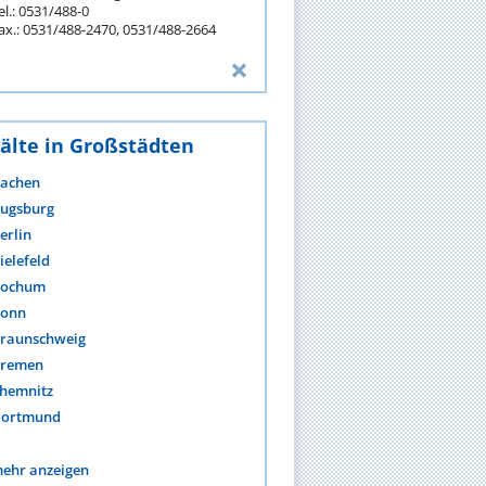
el.: 0531/488-0
ax.: 0531/488-2470, 0531/488-2664
älte in Großstädten
achen
ugsburg
erlin
ielefeld
ochum
onn
raunschweig
remen
hemnitz
ortmund
ehr anzeigen