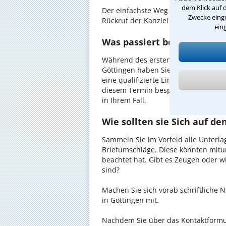
dem Klick auf 
Der einfachste Weg zum Anwalt in Gö
Zwecke einge
Rückruf der Kanzlei anzufordern - pr
ein
Was passiert beim anwaltli
Während des ersten Gesprächs mit I
Göttingen haben Sie die Möglichkeit
eine qualifizierte Einschätzung zu I
diesem Termin besprechen Sie dann
in Ihrem Fall.
Wie sollten sie Sich auf d
Sammeln Sie im Vorfeld alle Unterlag
Briefumschläge. Diese könnten mitu
beachtet hat. Gibt es Zeugen oder w
sind?
Machen Sie sich vorab schriftliche
in Göttingen mit.
Nachdem Sie über das Kontaktformul