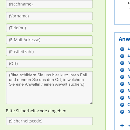
T
F
Anw
A
A
B
B
B
B
B
B
C
Bitte Sicherheitscode eingeben.
D
m