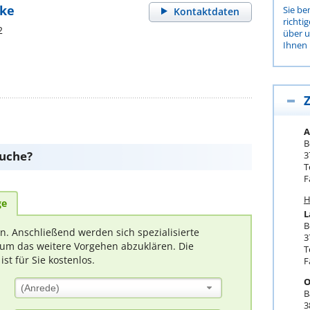
ake
Sie be
Kontaktdaten
richti
2
über 
Ihnen 
Z
A
B
suche?
3
T
F
H
ge
L
B
rn. Anschließend werden sich spezialisierte
3
um das weitere Vorgehen abzuklären. Die
T
t für Sie kostenlos.
F
O
(Anrede)
B
3