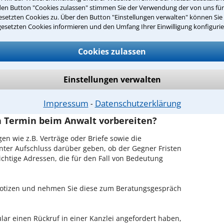
den Button "Cookies zulassen" stimmen Sie der Verwendung der von uns fü
ttingen ist es, über unser Kontaktformular einen
setzten Cookies zu. Über den Button "Einstellungen verwalten" können Sie 
obieren Sie es gleich aus.
gesetzten Cookies informieren und den Umfang Ihrer Einwilligung konfigurie
chen Erstgespräch in Göttingen?
Cookies zulassen
hrem Rechtsanwalt für Geistiges Eigentum in
, in Ruhe den Sachverhalt zu schildern, sodass Sie
Einstellungen verwalten
hrem Fall und Ihren Erfolgsaussichten erhalten. In
 mit Ihrem Anwalt auch die weitere Vorgehensweise
Impressum
Datenschutzerklärung
⁃
en Termin beim Anwalt vorbereiten?
en wie z.B. Verträge oder Briefe sowie die
nter Aufschluss darüber geben, ob der Gegner Fristen
ichtige Adressen, die für den Fall von Bedeutung
 Notizen und nehmen Sie diese zum Beratungsgespräch
ar einen Rückruf in einer Kanzlei angefordert haben,