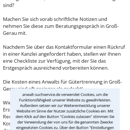
sind?
Machen Sie sich vorab schriftliche Notizen und
nehmen Sie diese zum Beratungsgespräch in Groß-
Gerau mit.
Nachdem Sie über das Kontaktformular einen Rückruf
in einer Kanzlei angefordert haben, stellen wir Ihnen
eine Checkliste zur Verfügung, mit der Sie das
Erstgespräch ausreichend vorbereiten können.
Die Kosten eines Anwalts für Gütertrennung in Groß-
Gerau sind oft geringer als gedacht!
anwalt-suchservice.de verwendet Cookies, um die
Funktionsfähigkeit unserer Website zu gewährleisten.
Wieviel ein Rechtsanwalt in Groß-Gerau für eine
Außerdem setzen wir zur Weiterentwicklung unserer
Erstberatung verlangen darf, ist in §34 des
Website im Sinne der Nutzer zusätzliche Cookies ein. Mit
Rechtsanwaltsvergütungsgesetz (RVG) geregelt. Die
dem Klick auf den Button "Cookies zulassen" stimmen Sie
der Verwendung der von uns für die genannten Zwecke
Kosten für das erste Beratungsgespräch betragen
eingesetzten Cookies zu. Über den Button "Einstellungen