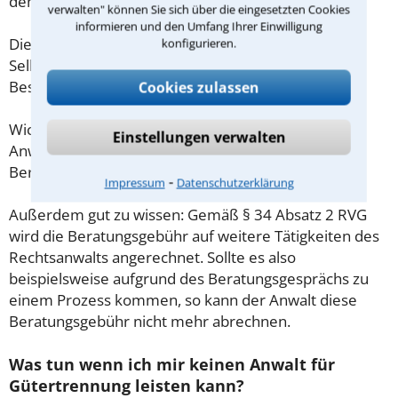
demnach maximal 190,00 € zzgl. MwSt.
verwalten" können Sie sich über die eingesetzten Cookies
informieren und den Umfang Ihrer Einwilligung
Diese Regelung gilt jedoch nur für Verbraucher. Für
konfigurieren.
Selbstständige oder Freiberufler gilt diese
Beschränkung nicht.
Cookies zulassen
Wichtig daher: Klären Sie die Kostenfrage mit Ihrem
Einstellungen verwalten
Anwalt aus Groß-Gerau schon zu Beginn der ersten
Beratung.
⁃
Impressum
Datenschutzerklärung
Außerdem gut zu wissen: Gemäß § 34 Absatz 2 RVG
wird die Beratungsgebühr auf weitere Tätigkeiten des
Rechtsanwalts angerechnet. Sollte es also
beispielsweise aufgrund des Beratungsgesprächs zu
einem Prozess kommen, so kann der Anwalt diese
Beratungsgebühr nicht mehr abrechnen.
Was tun wenn ich mir keinen Anwalt für
Gütertrennung leisten kann?