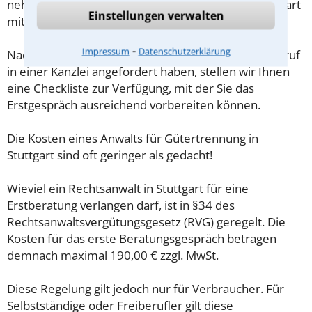
nehmen Sie diese zum Beratungsgespräch in Stuttgart
Einstellungen verwalten
mit.
⁃
Impressum
Datenschutzerklärung
Nachdem Sie über das Kontaktformular einen Rückruf
in einer Kanzlei angefordert haben, stellen wir Ihnen
eine Checkliste zur Verfügung, mit der Sie das
Erstgespräch ausreichend vorbereiten können.
Die Kosten eines Anwalts für Gütertrennung in
Stuttgart sind oft geringer als gedacht!
Wieviel ein Rechtsanwalt in Stuttgart für eine
Erstberatung verlangen darf, ist in §34 des
Rechtsanwaltsvergütungsgesetz (RVG) geregelt. Die
Kosten für das erste Beratungsgespräch betragen
demnach maximal 190,00 € zzgl. MwSt.
Diese Regelung gilt jedoch nur für Verbraucher. Für
Selbstständige oder Freiberufler gilt diese