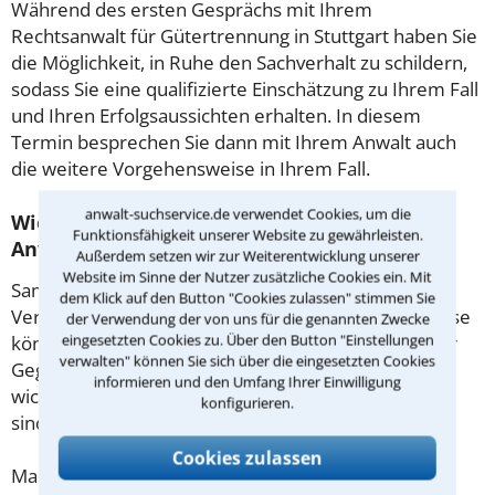
Während des ersten Gesprächs mit Ihrem
Rechtsanwalt für Gütertrennung in Stuttgart haben Sie
die Möglichkeit, in Ruhe den Sachverhalt zu schildern,
sodass Sie eine qualifizierte Einschätzung zu Ihrem Fall
und Ihren Erfolgsaussichten erhalten. In diesem
Termin besprechen Sie dann mit Ihrem Anwalt auch
die weitere Vorgehensweise in Ihrem Fall.
anwalt-suchservice.de verwendet Cookies, um die
Wie sollten sie Sich auf den Termin beim
Funktionsfähigkeit unserer Website zu gewährleisten.
Anwalt vorbereiten?
Außerdem setzen wir zur Weiterentwicklung unserer
Website im Sinne der Nutzer zusätzliche Cookies ein. Mit
Sammeln Sie im Vorfeld alle Unterlagen wie z.B.
dem Klick auf den Button "Cookies zulassen" stimmen Sie
Verträge oder Briefe sowie die Briefumschläge. Diese
der Verwendung der von uns für die genannten Zwecke
eingesetzten Cookies zu. Über den Button "Einstellungen
könnten mitunter Aufschluss darüber geben, ob der
verwalten" können Sie sich über die eingesetzten Cookies
Gegner Fristen beachtet hat. Gibt es Zeugen oder
informieren und den Umfang Ihrer Einwilligung
wichtige Adressen, die für den Fall von Bedeutung
konfigurieren.
sind?
Cookies zulassen
Machen Sie sich vorab schriftliche Notizen und