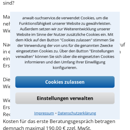
sind?
Machen Sie sich vorab schriftliche Notizen und
anwalt-suchservice.de verwendet Cookies, um die
nehmen Sie diese zum Beratungsgespräch in
Funktionsfähigkeit unserer Website zu gewährleisten.
Außerdem setzen wir zur Weiterentwicklung unserer
Wiesbaden mit.
Website im Sinne der Nutzer zusätzliche Cookies ein. Mit
dem Klick auf den Button "Cookies zulassen" stimmen Sie
Nachdem Sie über das Kontaktformular einen Rückruf
der Verwendung der von uns für die genannten Zwecke
eingesetzten Cookies zu. Über den Button "Einstellungen
in einer Kanzlei angefordert haben, stellen wir Ihnen
verwalten" können Sie sich über die eingesetzten Cookies
eine Checkliste zur Verfügung, mit der Sie das
informieren und den Umfang Ihrer Einwilligung
Erstgespräch ausreichend vorbereiten können.
konfigurieren.
Die Kosten eines Anwalts für Gütertrennung in
Cookies zulassen
Wiesbaden sind oft geringer als gedacht!
Einstellungen verwalten
Wieviel ein Rechtsanwalt in Wiesbaden für eine
Erstberatung verlangen darf, ist in §34 des
⁃
Impressum
Datenschutzerklärung
Rechtsanwaltsvergütungsgesetz (RVG) geregelt. Die
Kosten für das erste Beratungsgespräch betragen
demnach maximal 190,00 € zzgl. MwSt.