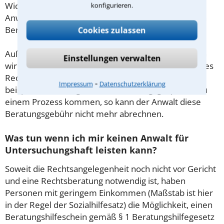
Wichtig daher: Klären Sie die Kostenfrage mit Ihrem
konfigurieren.
Anwalt aus Groß Rheide schon zu Beginn der ersten
Beratung.
Cookies zulassen
Außerdem gut zu wissen: Gemäß § 34 Absatz 2 RVG
Einstellungen verwalten
wird die Beratungsgebühr auf weitere Tätigkeiten des
Rechtsanwalts angerechnet. Sollte es also
⁃
Impressum
Datenschutzerklärung
beispielsweise aufgrund des Beratungsgesprächs zu
einem Prozess kommen, so kann der Anwalt diese
Beratungsgebühr nicht mehr abrechnen.
Was tun wenn ich mir keinen Anwalt für
Untersuchungshaft leisten kann?
Soweit die Rechtsangelegenheit noch nicht vor Gericht
und eine Rechtsberatung notwendig ist, haben
Personen mit geringem Einkommen (Maßstab ist hier
in der Regel der Sozialhilfesatz) die Möglichkeit, einen
Beratungshilfeschein gemäß § 1 Beratungshilfegesetz