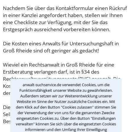
Nachdem Sie über das Kontaktformular einen Rückruf
in einer Kanzlei angefordert haben, stellen wir Ihnen
eine Checkliste zur Verfügung, mit der Sie das
Erstgespräch ausreichend vorbereiten können.
Die Kosten eines Anwalts für Untersuchungshaft in
Groß Rheide sind oft geringer als gedacht!
Wieviel ein Rechtsanwalt in Groß Rheide für eine
Erstberatung verlangen darf, ist in §34 des
Rechtsanwaltsvergütungsgesetz (RVG) geregelt. Die
anwalt-suchservice.de verwendet Cookies, um die
Kosten für das erste Beratungsgespräch betragen
Funktionsfähigkeit unserer Website zu gewährleisten.
demnach maximal 190,00 € zzgl. MwSt.
Außerdem setzen wir zur Weiterentwicklung unserer
Website im Sinne der Nutzer zusätzliche Cookies ein. Mit
Diese Regelung gilt jedoch nur für Verbraucher. Für
dem Klick auf den Button "Cookies zulassen" stimmen Sie
der Verwendung der von uns für die genannten Zwecke
Selbstständige oder Freiberufler gilt diese
eingesetzten Cookies zu. Über den Button "Einstellungen
Beschränkung nicht.
verwalten" können Sie sich über die eingesetzten Cookies
informieren und den Umfang Ihrer Einwilligung