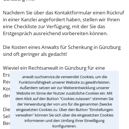
Nachdem Sie über das Kontaktformular einen Rückruf
in einer Kanzlei angefordert haben, stellen wir Ihnen
eine Checkliste zur Verfügung, mit der Sie das
Erstgespräch ausreichend vorbereiten können.
Die Kosten eines Anwalts für Schenkung in Günzburg
sind oft geringer als gedacht!
Wieviel ein Rechtsanwalt in Günzburg für eine
Erstberatung verlangen darf, ist in §34 des
anwalt-suchservice.de verwendet Cookies, um die
Rechtsanwaltsvergütungsgesetz (RVG) geregelt. Die
Funktionsfähigkeit unserer Website zu gewährleisten.
Außerdem setzen wir zur Weiterentwicklung unserer
Kosten für das erste Beratungsgespräch betragen
Website im Sinne der Nutzer zusätzliche Cookies ein. Mit
demnach maximal 190,00 € zzgl. MwSt.
dem Klick auf den Button "Cookies zulassen" stimmen Sie
der Verwendung der von uns für die genannten Zwecke
Diese Regelung gilt jedoch nur für Verbraucher. Für
eingesetzten Cookies zu. Über den Button "Einstellungen
verwalten" können Sie sich über die eingesetzten Cookies
Selbstständige oder Freiberufler gilt diese
informieren und den Umfang Ihrer Einwilligung
Beschränkung nicht.
konfigurieren.