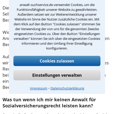
anwalt-suchservice.de verwendet Cookies, um die
Diese Regelung gilt jedoch nur für Verbraucher. Für
Funktionsfähigkeit unserer Website zu gewährleisten.
Selbstständige oder Freiberufler gilt diese
Außerdem setzen wir zur Weiterentwicklung unserer
Website im Sinne der Nutzer zusätzliche Cookies ein. Mit
Beschränkung nicht.
dem Klick auf den Button "Cookies zulassen" stimmen Sie
der Verwendung der von uns für die genannten Zwecke
Wichtig daher: Klären Sie die Kostenfrage mit Ihrem
eingesetzten Cookies zu. Über den Button "Einstellungen
Anwalt aus Gummersbach schon zu Beginn der ersten
verwalten" können Sie sich über die eingesetzten Cookies
informieren und den Umfang Ihrer Einwilligung
Beratung.
konfigurieren.
Außerdem gut zu wissen: Gemäß § 34 Absatz 2 RVG
Cookies zulassen
wird die Beratungsgebühr auf weitere Tätigkeiten des
Rechtsanwalts angerechnet. Sollte es also
beispielsweise aufgrund des Beratungsgesprächs zu
Einstellungen verwalten
einem Prozess kommen, so kann der Anwalt diese
Beratungsgebühr nicht mehr abrechnen.
⁃
Impressum
Datenschutzerklärung
Was tun wenn ich mir keinen Anwalt für
Sozialversicherungsrecht leisten kann?