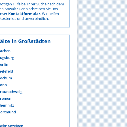
nötigen Hilfe bei Ihrer Suche nach dem
gen Anwalt? Dann schreiben Sie uns
unser
Kontaktformular
. Wir helfen
kostenlos und unverbindlich.
älte in Großstädten
achen
ugsburg
erlin
ielefeld
ochum
onn
raunschweig
remen
hemnitz
ortmund
ehr anzeigen