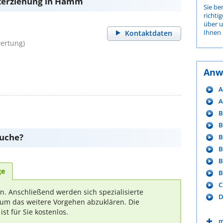
nterziehung in Hamm
Sie be
richti
über 
Ihnen 
Kontaktdaten
ertung)
Anw
A
A
B
B
suche?
B
B
B
ge
B
C
rn. Anschließend werden sich spezialisierte
D
um das weitere Vorgehen abzuklären. Die
t für Sie kostenlos.
m