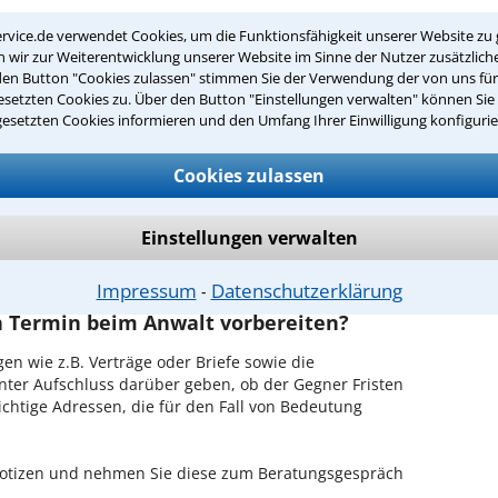
ch zurückrufen
rvice.de verwendet Cookies, um die Funktionsfähigkeit unserer Website zu 
wir zur Weiterentwicklung unserer Website im Sinne der Nutzer zusätzliche
amm ist es, über unser Kontaktformular einen
den Button "Cookies zulassen" stimmen Sie der Verwendung der von uns fü
setzten Cookies zu. Über den Button "Einstellungen verwalten" können Sie 
obieren Sie es gleich aus.
gesetzten Cookies informieren und den Umfang Ihrer Einwilligung konfigurie
ichen Erstgespräch in Hamm?
Cookies zulassen
Ihrem Rechtsanwalt für Steuerhinterziehung in Hamm
en Sachverhalt zu schildern, sodass Sie eine
Fall und Ihren Erfolgsaussichten erhalten. In diesem
Einstellungen verwalten
em Anwalt auch die weitere Vorgehensweise in Ihrem
Impressum
Datenschutzerklärung
⁃
en Termin beim Anwalt vorbereiten?
en wie z.B. Verträge oder Briefe sowie die
nter Aufschluss darüber geben, ob der Gegner Fristen
ichtige Adressen, die für den Fall von Bedeutung
 Notizen und nehmen Sie diese zum Beratungsgespräch