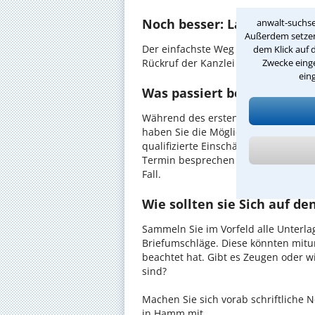
Noch besser: Lassen Sie si
anwalt-suchse
Außerdem setzen 
Der einfachste Weg zum Anwalt in H
dem Klick auf 
Zwecke einge
Rückruf der Kanzlei anzufordern - pr
ein
Was passiert beim anwaltl
Während des ersten Gesprächs mit 
haben Sie die Möglichkeit, in Ruhe d
qualifizierte Einschätzung zu Ihrem 
Termin besprechen Sie dann mit Ihr
Fall.
Wie sollten sie Sich auf d
Sammeln Sie im Vorfeld alle Unterlag
Briefumschläge. Diese könnten mitu
beachtet hat. Gibt es Zeugen oder w
sind?
Machen Sie sich vorab schriftliche
in Hamm mit.