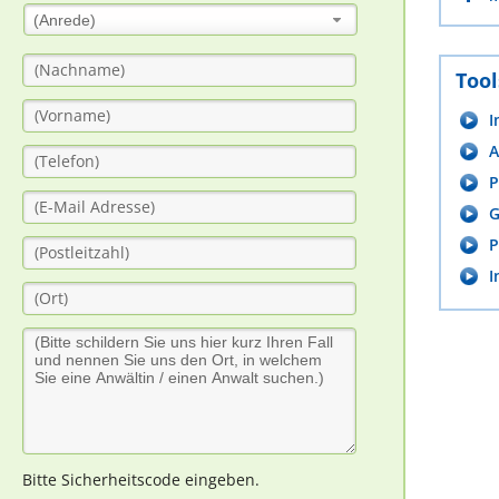
(Anrede)
Tool
I
A
P
G
P
I
Bitte Sicherheitscode eingeben.