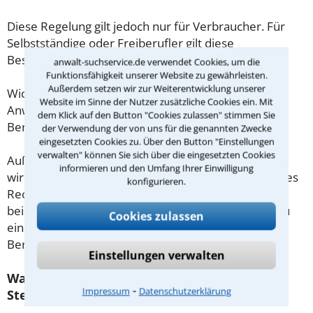
Diese Regelung gilt jedoch nur für Verbraucher. Für
Selbstständige oder Freiberufler gilt diese
Beschränkung nicht.
anwalt-suchservice.de verwendet Cookies, um die
Funktionsfähigkeit unserer Website zu gewährleisten.
Außerdem setzen wir zur Weiterentwicklung unserer
Wichtig daher: Klären Sie die Kostenfrage mit Ihrem
Website im Sinne der Nutzer zusätzliche Cookies ein. Mit
Anwalt aus Erfurt schon zu Beginn der ersten
dem Klick auf den Button "Cookies zulassen" stimmen Sie
Beratung.
der Verwendung der von uns für die genannten Zwecke
eingesetzten Cookies zu. Über den Button "Einstellungen
verwalten" können Sie sich über die eingesetzten Cookies
Außerdem gut zu wissen: Gemäß § 34 Absatz 2 RVG
informieren und den Umfang Ihrer Einwilligung
wird die Beratungsgebühr auf weitere Tätigkeiten des
konfigurieren.
Rechtsanwalts angerechnet. Sollte es also
beispielsweise aufgrund des Beratungsgesprächs zu
Cookies zulassen
einem Prozess kommen, so kann der Anwalt diese
Beratungsgebühr nicht mehr abrechnen.
Einstellungen verwalten
Was tun wenn ich mir keinen Anwalt für
⁃
Impressum
Datenschutzerklärung
Steuerhinterziehung leisten kann?