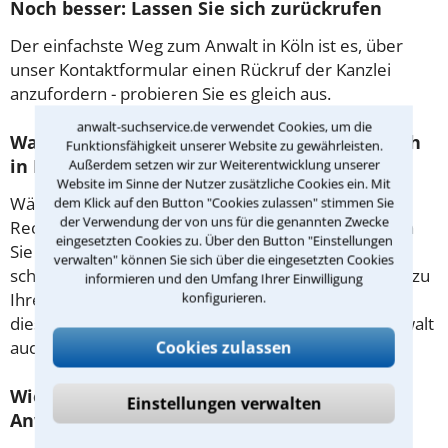
Noch besser: Lassen Sie sich zurückrufen
Der einfachste Weg zum Anwalt in Köln ist es, über
unser Kontaktformular einen Rückruf der Kanzlei
anzufordern - probieren Sie es gleich aus.
anwalt-suchservice.de verwendet Cookies, um die
Was passiert beim anwaltlichen Erstgespräch
Funktionsfähigkeit unserer Website zu gewährleisten.
in Köln?
Außerdem setzen wir zur Weiterentwicklung unserer
Website im Sinne der Nutzer zusätzliche Cookies ein. Mit
Während des ersten Gesprächs mit Ihrem
dem Klick auf den Button "Cookies zulassen" stimmen Sie
der Verwendung der von uns für die genannten Zwecke
Rechtsanwalt für Steuerhinterziehung in Köln haben
eingesetzten Cookies zu. Über den Button "Einstellungen
Sie die Möglichkeit, in Ruhe den Sachverhalt zu
verwalten" können Sie sich über die eingesetzten Cookies
schildern, sodass Sie eine qualifizierte Einschätzung zu
informieren und den Umfang Ihrer Einwilligung
konfigurieren.
Ihrem Fall und Ihren Erfolgsaussichten erhalten. In
diesem Termin besprechen Sie dann mit Ihrem Anwalt
Cookies zulassen
auch die weitere Vorgehensweise in Ihrem Fall.
Wie sollten sie Sich auf den Termin beim
Einstellungen verwalten
Anwalt vorbereiten?