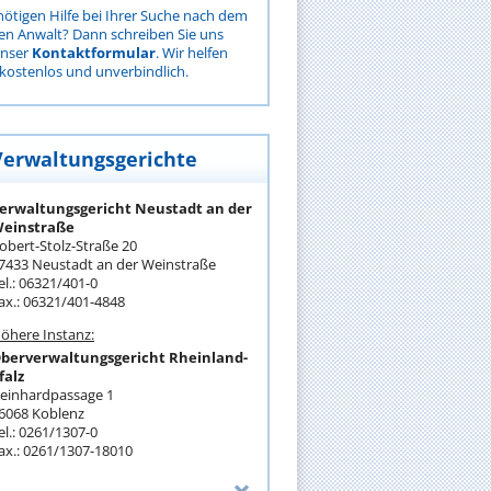
nötigen Hilfe bei Ihrer Suche nach dem
gen Anwalt? Dann schreiben Sie uns
unser
Kontaktformular
. Wir helfen
kostenlos und unverbindlich.
Verwaltungsgerichte
erwaltungsgericht Neustadt an der
einstraße
obert-Stolz-Straße 20
7433 Neustadt an der Weinstraße
el.: 06321/401-0
ax.: 06321/401-4848
öhere Instanz:
berverwaltungsgericht Rheinland-
falz
einhardpassage 1
6068 Koblenz
el.: 0261/1307-0
ax.: 0261/1307-18010