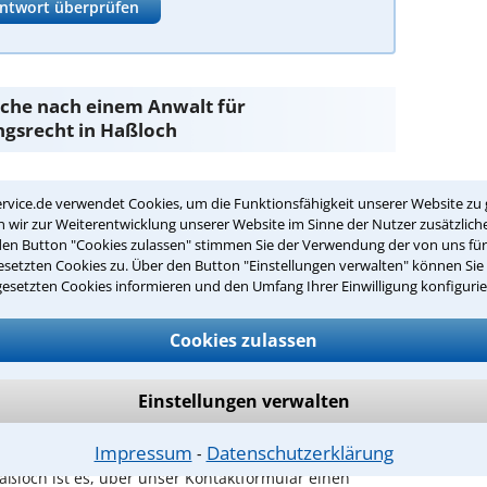
ntwort überprüfen
Suche nach einem Anwalt für
gsrecht in Haßloch
bestimmungsrecht
sind Sie bei unseren Anwälten aus
rvice.de verwendet Cookies, um die Funktionsfähigkeit unserer Website zu 
änden.
wir zur Weiterentwicklung unserer Website im Sinne der Nutzer zusätzliche
den Button "Cookies zulassen" stimmen Sie der Verwendung der von uns fü
passenden Anwalt für
setzten Cookies zu. Über den Button "Einstellungen verwalten" können Sie 
gesetzten Cookies informieren und den Umfang Ihrer Einwilligung konfigurie
cht in Haßloch:
ltsbestimmungsrecht in Ihrer Umgebung auswählen
Cookies zulassen
r Kanzlei in Haßloch einen Beratungstermin
Einstellungen verwalten
ch zurückrufen
Impressum
Datenschutzerklärung
⁃
ßloch ist es, über unser Kontaktformular einen