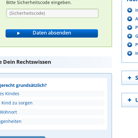
Bitte Sicherheitscode eingeben.
I
A
P
G
P
I
te Dein Rechtswissen
gerecht grundsätzlich?
es Kindes
n Kind zu sorgen
 Wohnort
egenheiten