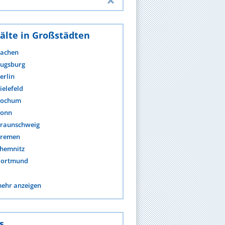
älte in Großstädten
achen
ugsburg
erlin
ielefeld
ochum
onn
raunschweig
remen
hemnitz
ortmund
ehr anzeigen
s