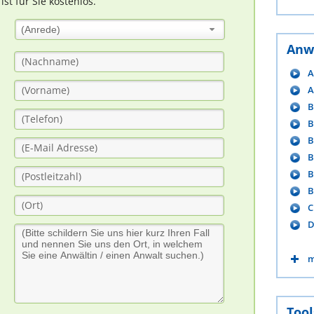
t für Sie kostenlos.
(Anrede)
Anw
A
A
B
B
B
B
B
B
C
D
m
Tool