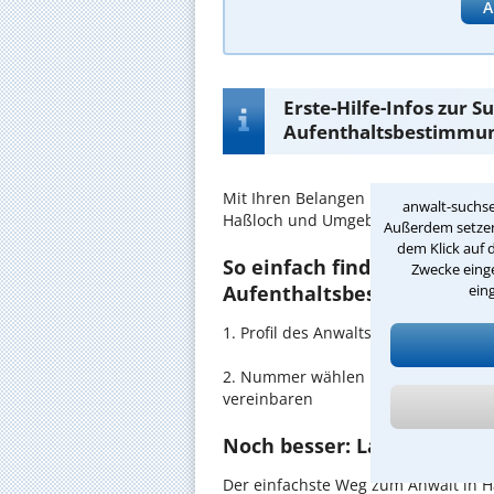
A
Erste-Hilfe-Infos zur 
Aufenthaltsbestimmun
Mit Ihren Belangen im
Aufenthalts
anwalt-suchse
Haßloch und Umgebung in guten H
Außerdem setzen 
dem Klick auf 
So einfach finden Sie den 
Zwecke einge
ein
Aufenthaltsbestimmungsre
1. Profil des Anwalts für Aufentha
2. Nummer wählen und direkt mit de
vereinbaren
Noch besser: Lassen Sie si
Der einfachste Weg zum Anwalt in Ha