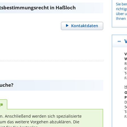
Sie be
ltsbestimmungsrecht in Haßloch
richti
über 
Ihnen 
Kontaktdaten
V
W
R
6
T
F
suche?
H
O
P
D
ge
5
T
rn. Anschließend werden sich spezialisierte
F
um das weitere Vorgehen abzuklären. Die