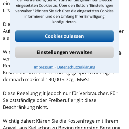
eine Checkliste zur Verfügung, mit der Sie das
eingesetzten Cookies zu. Über den Button "Einstellungen
Erstgespräch ausreichend vorbereiten können.
verwalten" können Sie sich über die eingesetzten Cookies
informieren und den Umfang Ihrer Einwilligung
konfigurieren.
Die Kosten eines Anwalts für
Aufenthaltsbestimmungsrecht in Kiel sind oft geringer
Cookies zulassen
als gedacht!
Wieviel ein Rechtsanwalt in Kiel für eine Erstberatung
Einstellungen verwalten
verlangen darf, ist in §34 des
Rechtsanwaltsvergütungsgesetz (RVG) geregelt. Die
⁃
Impressum
Datenschutzerklärung
Kosten für das erste Beratungsgespräch betragen
demnach maximal 190,00 € zzgl. MwSt.
Diese Regelung gilt jedoch nur für Verbraucher. Für
Selbstständige oder Freiberufler gilt diese
Beschränkung nicht.
Wichtig daher: Klären Sie die Kostenfrage mit Ihrem
Anwalt aus Kiel schon zu Beginn der ersten Beratung.