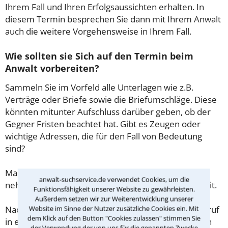
Ihrem Fall und Ihren Erfolgsaussichten erhalten. In
diesem Termin besprechen Sie dann mit Ihrem Anwalt
auch die weitere Vorgehensweise in Ihrem Fall.
Wie sollten sie Sich auf den Termin beim
Anwalt vorbereiten?
Sammeln Sie im Vorfeld alle Unterlagen wie z.B.
Verträge oder Briefe sowie die Briefumschläge. Diese
könnten mitunter Aufschluss darüber geben, ob der
Gegner Fristen beachtet hat. Gibt es Zeugen oder
wichtige Adressen, die für den Fall von Bedeutung
sind?
Machen Sie sich vorab schriftliche Notizen und
anwalt-suchservice.de verwendet Cookies, um die
nehmen Sie diese zum Beratungsgespräch in Kiel mit.
Funktionsfähigkeit unserer Website zu gewährleisten.
Außerdem setzen wir zur Weiterentwicklung unserer
Website im Sinne der Nutzer zusätzliche Cookies ein. Mit
Nachdem Sie über das Kontaktformular einen Rückruf
dem Klick auf den Button "Cookies zulassen" stimmen Sie
in einer Kanzlei angefordert haben, stellen wir Ihnen
der Verwendung der von uns für die genannten Zwecke