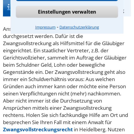
Infos zur Suche nach einem Anwalt für
Zwangsvollstreckungsrecht in Heidelberg
Einstellungen verwalten
⁃
Impressum
Datenschutzerklärung
Ansprüche können in der Regel nicht im Alleingang
durchgesetzt werden. Dafür ist die
Zwangsvollstreckung als Hilfsmittel für die Gläubiger
eingerichtet. Ein staatlicher Vertreter, z.B. der
Gerichtsvollzieher, sammelt im Auftrag der Gläubiger
beim Schuldner Geld, Lohn oder bewegliche
Gegenstände ein. Der Zwangsvollstreckung geht also
immer ein Schuldverhältnis voraus: Aus welchen
Gründen auch immer kann oder möchte eine Person
seinen Verpflichtungen nicht (mehr) nachkommen.
Aber nicht immer ist die Durchsetzung von
Ansprüchen mittels einer Zwangsvollstreckung
rechtens. Holen Sie sich fachkundige Hilfe am Ort und
besprechen Sie Ihren Fall mit einem Anwalt für
Zwangsvollstreckungsrecht
in Heidelberg. Nutzen