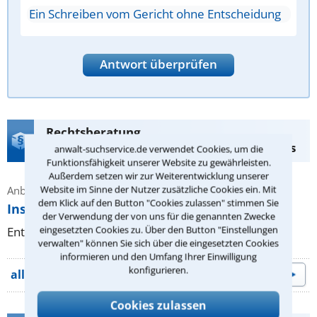
Ein Schreiben vom Gericht ohne Entscheidung
Antwort überprüfen
Rechtsberatung
Zwangsvollstreckungsrecht zum Festpreis
anwalt-suchservice.de verwendet Cookies, um die
Funktionsfähigkeit unserer Website zu gewährleisten.
Außerdem setzen wir zur Weiterentwicklung unserer
Website im Sinne der Nutzer zusätzliche Cookies ein. Mit
Anbieter: Rechtsanwalt Michael Wübbe
dem Klick auf den Button "Cookies zulassen" stimmen Sie
Insolvenzrecht; Gläubigervertretung
der Verwendung der von uns für die genannten Zwecke
eingesetzten Cookies zu. Über den Button "Einstellungen
Entgelt: 1011.5 € inkl. MwSt.
verwalten" können Sie sich über die eingesetzten Cookies
informieren und den Umfang Ihrer Einwilligung
konfigurieren.
alle Beratungsangebote
Cookies zulassen