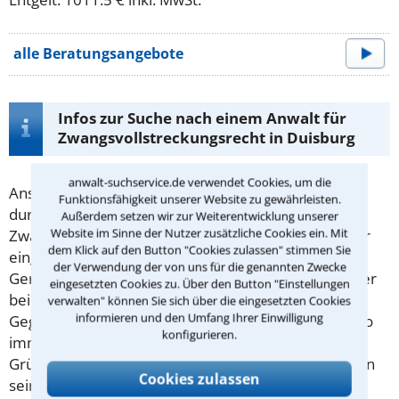
alle Beratungsangebote
Infos zur Suche nach einem Anwalt für
Zwangsvollstreckungsrecht in Duisburg
anwalt-suchservice.de verwendet Cookies, um die
Ansprüche können in der Regel nicht im Alleingang
Funktionsfähigkeit unserer Website zu gewährleisten.
durchgesetzt werden. Dafür ist die
Außerdem setzen wir zur Weiterentwicklung unserer
Website im Sinne der Nutzer zusätzliche Cookies ein. Mit
Zwangsvollstreckung als Hilfsmittel für die Gläubiger
dem Klick auf den Button "Cookies zulassen" stimmen Sie
eingerichtet. Ein staatlicher Vertreter, z.B. der
der Verwendung der von uns für die genannten Zwecke
Gerichtsvollzieher, sammelt im Auftrag der Gläubiger
eingesetzten Cookies zu. Über den Button "Einstellungen
beim Schuldner Geld, Lohn oder bewegliche
verwalten" können Sie sich über die eingesetzten Cookies
informieren und den Umfang Ihrer Einwilligung
Gegenstände ein. Der Zwangsvollstreckung geht also
konfigurieren.
immer ein Schuldverhältnis voraus: Aus welchen
Gründen auch immer kann oder möchte eine Person
Cookies zulassen
seinen Verpflichtungen nicht (mehr) nachkommen.