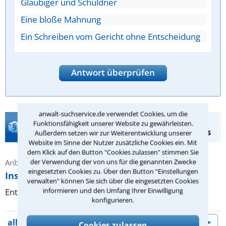
Gläubiger und Schuldner
Eine bloße Mahnung
Ein Schreiben vom Gericht ohne Entscheidung
Antwort überprüfen
anwalt-suchservice.de verwendet Cookies, um die
Rechtsberatung
Funktionsfähigkeit unserer Website zu gewährleisten.
Zwangsvollstreckungsrecht zum Festpreis
Außerdem setzen wir zur Weiterentwicklung unserer
Website im Sinne der Nutzer zusätzliche Cookies ein. Mit
dem Klick auf den Button "Cookies zulassen" stimmen Sie
der Verwendung der von uns für die genannten Zwecke
Anbieter: Rechtsanwalt Michael Wübbe
eingesetzten Cookies zu. Über den Button "Einstellungen
Insolvenzrecht; Gläubigervertretung
verwalten" können Sie sich über die eingesetzten Cookies
informieren und den Umfang Ihrer Einwilligung
Entgelt: 1011.5 € inkl. MwSt.
konfigurieren.
alle Beratungsangebote
Cookies zulassen