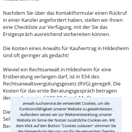
Nachdem Sie über das Kontaktformular einen Rückruf
in einer Kanzlei angefordert haben, stellen wir Ihnen
eine Checkliste zur Verfügung, mit der Sie das
Erstgespräch ausreichend vorbereiten können.
Die Kosten eines Anwalts für Kaufvertrag in Hildesheim
sind oft geringer als gedacht!
Wieviel ein Rechtsanwalt in Hildesheim für eine
Erstberatung verlangen darf, ist in §34 des
Rechtsanwaltsvergütungsgesetz (RVG) geregelt. Die
Kosten für das erste Beratungsgespräch betragen
demnach maximal 190,00 € zzgl. MwSt.
anwalt-suchservice.de verwendet Cookies, um die
Funktionsfähigkeit unserer Website zu gewährleisten.
Diese Regelung gilt jedoch nur für Verbraucher. Für
Außerdem setzen wir zur Weiterentwicklung unserer
Selbstständige oder Freiberufler gilt diese
Website im Sinne der Nutzer zusätzliche Cookies ein. Mit
Beschränkung nicht.
dem Klick auf den Button "Cookies zulassen" stimmen Sie
der Verwendung der von uns für die genannten Zwecke