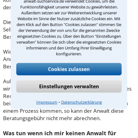
anwalt-suchservice.de verwendet Cookies, um die
demnach maximal 190,00 € zzgl. MwSt.
Funktionsfähigkeit unserer Website zu gewährleisten.
Außerdem setzen wir zur Weiterentwicklung unserer
Website im Sinne der Nutzer zusätzliche Cookies ein. Mit
Diese Regelung gilt jedoch nur für Verbraucher. Für
dem Klick auf den Button "Cookies zulassen" stimmen Sie
Selbstständige oder Freiberufler gilt diese
der Verwendung der von uns für die genannten Zwecke
eingesetzten Cookies zu. Über den Button "Einstellungen
Beschränkung nicht.
verwalten" können Sie sich über die eingesetzten Cookies
informieren und den Umfang Ihrer Einwilligung
Wichtig daher: Klären Sie die Kostenfrage mit Ihrem
konfigurieren.
Anwalt aus Hildesheim schon zu Beginn der ersten
Beratung.
Cookies zulassen
Außerdem gut zu wissen: Gemäß § 34 Absatz 2 RVG
Einstellungen verwalten
wird die Beratungsgebühr auf weitere Tätigkeiten des
Rechtsanwalts angerechnet. Sollte es also
⁃
Impressum
Datenschutzerklärung
beispielsweise aufgrund des Beratungsgesprächs zu
einem Prozess kommen, so kann der Anwalt diese
Beratungsgebühr nicht mehr abrechnen.
Was tun wenn ich mir keinen Anwalt für