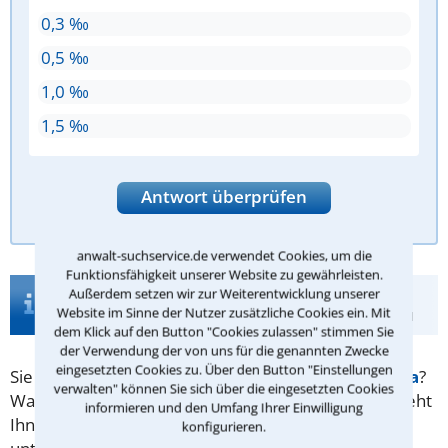
0,3 ‰
0,5 ‰
1,0 ‰
1,5 ‰
Antwort überprüfen
anwalt-suchservice.de verwendet Cookies, um die
Funktionsfähigkeit unserer Website zu gewährleisten.
Infos zur Suche nach einem Anwalt für
Außerdem setzen wir zur Weiterentwicklung unserer
Schleudertrauma in Höchstädt a.d.Donau
Website im Sinne der Nutzer zusätzliche Cookies ein. Mit
dem Klick auf den Button "Cookies zulassen" stimmen Sie
der Verwendung der von uns für die genannten Zwecke
eingesetzten Cookies zu. Über den Button "Einstellungen
Sie suchen Rechtsrat zum Thema
Schleudertrauma
?
verwalten" können Sie sich über die eingesetzten Cookies
Wann erhalten Sie
Schmerzensgeld
und wie viel steht
informieren und den Umfang Ihrer Einwilligung
Ihnen zu? Unser Tipp: Seien Sie nicht zu gutgläubig,
konfigurieren.