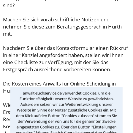
sind?
Machen Sie sich vorab schriftliche Notizen und
nehmen Sie diese zum Beratungsgespräch in Hürth
mit.
Nachdem Sie über das Kontaktformular einen Rückruf
in einer Kanzlei angefordert haben, stellen wir Ihnen
eine Checkliste zur Verfügung, mit der Sie das
Erstgespräch ausreichend vorbereiten können.
Die Kosten eines Anwalts für Online-Scheidung in
Hürth sind oft geringer als gedacht!
anwalt-suchservice.de verwendet Cookies, um die
Funktionsfähigkeit unserer Website zu gewährleisten.
Außerdem setzen wir zur Weiterentwicklung unserer
Wieviel ein Rechtsanwalt in Hürth für eine
Website im Sinne der Nutzer zusätzliche Cookies ein. Mit
Erstberatung verlangen darf, ist in §34 des
dem Klick auf den Button "Cookies zulassen" stimmen Sie
Rechtsanwaltsvergütungsgesetz (RVG) geregelt. Die
der Verwendung der von uns für die genannten Zwecke
Kosten für das erste Beratungsgespräch betragen
eingesetzten Cookies zu. Über den Button "Einstellungen
verwalten" können Sie sich über die eingesetzten Cookies