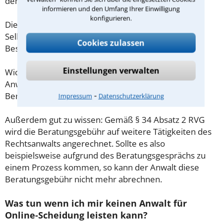
demnach maximal 190,00 € zzgl. MwSt.
informieren und den Umfang Ihrer Einwilligung
konfigurieren.
Diese Regelung gilt jedoch nur für Verbraucher. Für
Selbstständige oder Freiberufler gilt diese
Cookies zulassen
Beschränkung nicht.
Einstellungen verwalten
Wichtig daher: Klären Sie die Kostenfrage mit Ihrem
Anwalt aus Hürth schon zu Beginn der ersten
⁃
Beratung.
Impressum
Datenschutzerklärung
Außerdem gut zu wissen: Gemäß § 34 Absatz 2 RVG
wird die Beratungsgebühr auf weitere Tätigkeiten des
Rechtsanwalts angerechnet. Sollte es also
beispielsweise aufgrund des Beratungsgesprächs zu
einem Prozess kommen, so kann der Anwalt diese
Beratungsgebühr nicht mehr abrechnen.
Was tun wenn ich mir keinen Anwalt für
Online-Scheidung leisten kann?